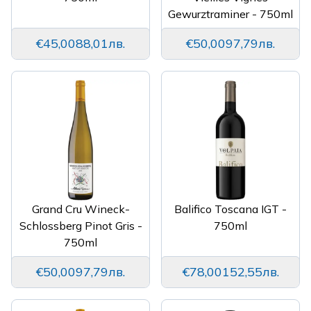
Gewurztraminer - 750ml
€45,00
88,01лв.
€50,00
97,79лв.
Grand Cru Wineck-
Balifico Toscana IGT -
Schlossberg Pinot Gris -
750ml
750ml
€50,00
97,79лв.
€78,00
152,55лв.