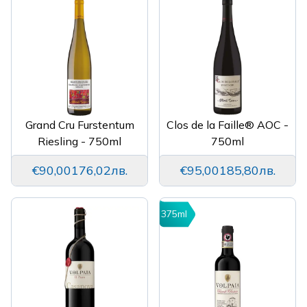
Grand Cru Furstentum
Clos de la Faille® AOC -
Riesling - 750ml
750ml
€90,00
176,02лв.
€95,00
185,80лв.
375ml