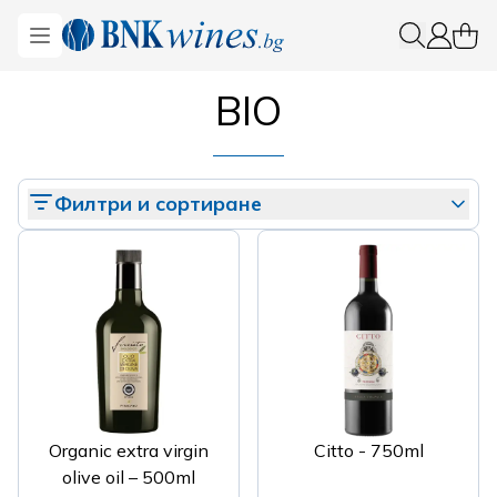
BNKWines.bg
Open menu
0 ite
Вход
BIO
Филтри и сортиране
Organic extra virgin
Citto - 750ml
olive oil – 500ml