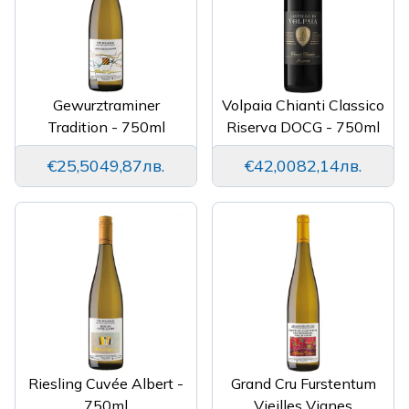
Gewurztraminer
Volpaia Chianti Classico
Tradition - 750ml
Riserva DOCG - 750ml
€25,50
49,87лв.
€42,00
82,14лв.
Riesling Cuvée Albert -
Grand Cru Furstentum
750ml
Vieilles Vignes