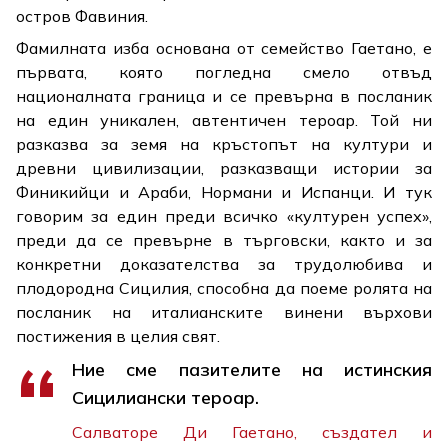
остров Фавиния.
Фамилната изба основана от семейство Гаетано, е
първата, която погледна смело отвъд
националната граница и се превърна в посланик
на един уникален, автентичен тероар. Той ни
разказва за земя на кръстопът на култури и
древни цивилизации, разказващи истории за
Финикийци и Араби, Нормани и Испанци. И тук
говорим за един преди всичко «културен успех»,
преди да се превърне в търговски, както и за
конкретни доказателства за трудолюбива и
плодородна Сицилия, способна да поеме ролята на
посланик на италианските винени върхови
постижения в целия свят.
Ние сме пазителите на истинския
Сицилиански тероар.
Салваторе Ди Гаетано, създател и