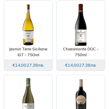
Jasmin Terre Siciliane
Chiaramonte DOC -
IGT - 750ml
750ml
€14,00
27,38лв.
€14,00
27,38лв.