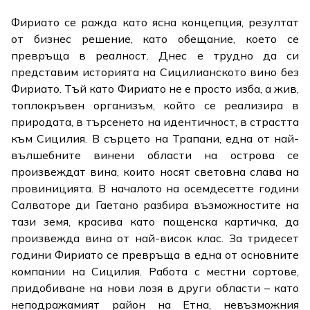
Фириато се ражда като ясна концепция, резултат
от бизнес решение, като обещание, което се
превръща в реалност. Днес е трудно да си
представим историята на Сицилианското вино без
Фириато. Тъй като Фириато не е просто изба, а жив,
топлокръвен организъм, който се реализира в
природата, в търсенето на идентичност, в страстта
към Сицилия. В сърцето на Трапани, една от най-
вълшебните винени области на острова се
произвеждат вина, които носят световна слава на
провиницията. В началото на осемдесетте години
Салваторе ди Гаетано разбира възможностите на
тази земя, красива като пощенска картичка, да
произвежда вина от най-висок клас. За тридесет
години Фириато се превръща в една от основните
компании на Сицилия. Работа с местни сортове,
придобиване на нови лозя в други области – като
неподражамият район на Етна, невъзможния