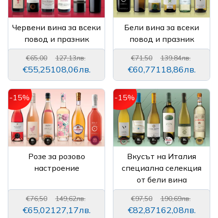
Червени вина за всеки
Бели вина за всеки
повод и празник
повод и празник
€65,00
127,13лв.
€71,50
139,84лв.
€55,25
108,06лв.
€60,77
118,86лв.
-15%
-15%
Розе за розово
Вкусът на Италия
настроение
специална селекция
от бели вина
€76,50
149,62лв.
€97,50
190,69лв.
€65,02
127,17лв.
€82,87
162,08лв.