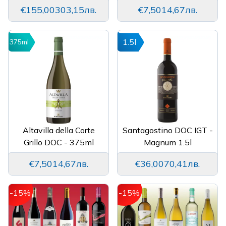
€155,00
303,15лв.
€7,50
14,67лв.
1.5l
375ml
Altavilla della Corte
Santagostino DOC IGT -
Grillo DOC - 375ml
Magnum 1.5l
€7,50
14,67лв.
€36,00
70,41лв.
-15%
-15%