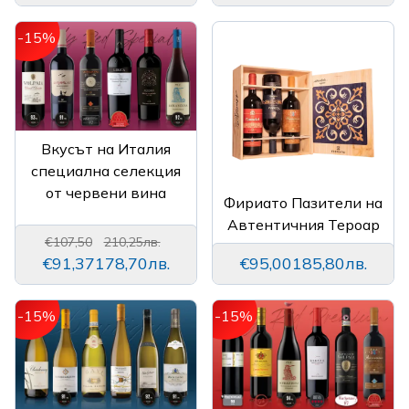
-15%
Вкусът на Италия
специална селекция
от червени вина
Фириато Пазители на
Автентичния Тероар
€107,50
210,25лв.
€91,37
178,70лв.
€95,00
185,80лв.
-15%
-15%