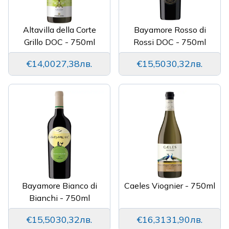
Altavilla della Corte
Bayamore Rosso di
Grillo DOC - 750ml
Rossi DOC - 750ml
€14,00
27,38лв.
€15,50
30,32лв.
Bayamore Bianco di
Caeles Viognier - 750ml
Bianchi - 750ml
€15,50
30,32лв.
€16,31
31,90лв.