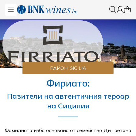
BNKWines.bg
Open menu
0 ite
Вход
РАЙОН:
SICILIA
Фириато:
Пазители на автентичния тероар
на Сицилия
Фамилната изба основана от семейство Ди Гаетано