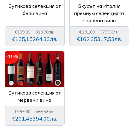
Бутикова селекция от
Вкусът на Италия
бели вина
премиум селекция от
червени вина
€159,00
310,98лв.
€191,00
373,56лв.
€135,15
264,33лв.
€162,35
317,53лв.
-15%
Бутикова селекция от
червени вина
€237,00
463,53лв.
€201,45
394,00лв.