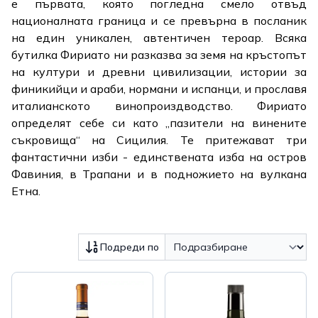
е първата, която погледна смело отвъд
националната граница и се превърна в посланик
на един уникален, автентичен тероар. Всяка
бутилка Фириато ни разказва за земя на кръстопът
на култури и древни цивилизации, истории за
финикийци и араби, нормани и испанци, и прославя
италианското винопроиздводство. Фириато
определят себе си като „пазители на винените
съкровища“ на Сицилия. Те притежават три
фантастични изби - единствената изба на остров
Фавиния, в Трапани и в подножието на вулкана
Етна.
Подреди по