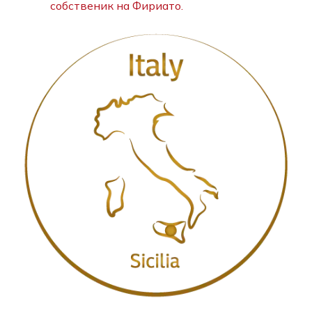
собственик на Фириато.