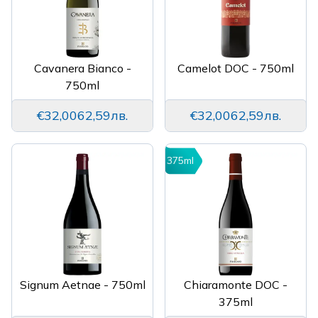
Cavanera Bianco -
Camelot DOC - 750ml
750ml
€32,00
62,59лв.
€32,00
62,59лв.
375ml
Signum Aetnae - 750ml
Chiaramonte DOC -
375ml