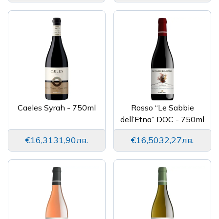
Caeles Syrah - 750ml
Rosso “Le Sabbie
dell’Etna” DOC - 750ml
€16,31
31,90лв.
€16,50
32,27лв.