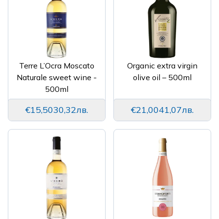
Terre L’Ocra Moscato
Organic extra virgin
Naturale sweet wine -
olive oil – 500ml
500ml
€15,50
30,32лв.
€21,00
41,07лв.