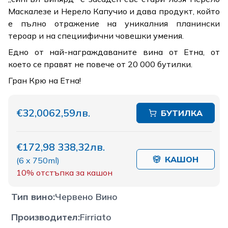
Маскалезе и Нерело Капучио и дава продукт, който
е пълно отражение на уникалния планински
тероар и на специифични човешки умения.
Едно от най-награждаваните вина от Етна, от
което се правят не повече от 20 000 бутилки.
Гран Крю на Етна!
€32,00
62,59лв.
БУТИЛКА
€172,98
338,32лв.
КАШОН
(
6 x 750ml
)
10%
отстъпка за кашон
Тип вино
:
Червено Вино
Производител
:
Firriato