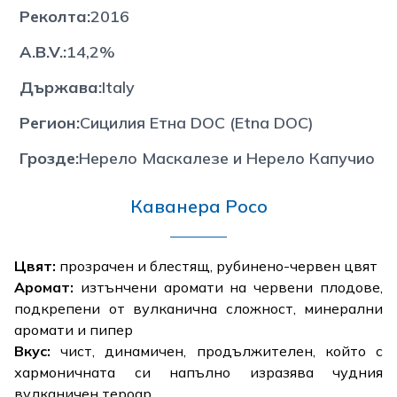
Реколта
:
2016
A.B.V.
:
14,2%
Държава
:
Italy
Регион
:
Сицилия Етна DOC (Etna DOC)
Грозде
:
Нерело Маскалезе и Нерело Капучио
Каванера Росо
Цвят:
прозрачен и блестящ, рубинено-червен цвят
Аромат:
изтънчени аромати на червени плодове,
подкрепени от вулканична сложност, минерални
аромати и пипер
Вкус:
чист, динамичен, продължителен, който с
хармоничната си напълно изразява чудния
вулканичен тероар