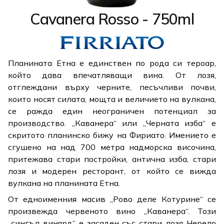
Cavanera Rosso - 750ml
Планината Етна е единствен по рода си тероар,
който дава впечатляващи вина. От лозя,
отглеждани върху черните, песъчливи почви,
които носят силата, мощта и величието на вулкана,
се ражда един неограничен потенциал за
производство. „Каванера“ или „Черната изба“ е
скритото планинско бижу на Фириато. Имението е
сгушено на над 700 метра надморска височина,
притежава стари постройки, антична изба, стари
лозя и модерен ресторант, от който се вижда
вулкана на планината Етна.
От едноименния масив „Рово деле Котурине“ се
произвежда червеното вино „Каванера“. Този
„сингъл винярд“ е засаден със стари лозя Нерело