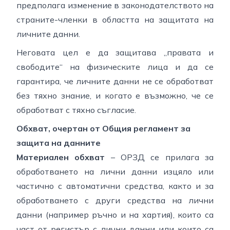
предполага изменение в законодателството на
страните-членки в областта на защитата на
личните данни.
Неговата цел е да защитава „правата и
свободите“ на физическите лица и да се
гарантира, че личните данни не се обработват
без тяхно знание, и когато е възможно, че се
обработват с тяхно съгласие.
Обхват, очертан от Общия регламент за
защита на данните
Материален обхват
– ОРЗД се прилага за
обработването на лични данни изцяло или
частично с автоматични средства, както и за
обработването с други средства на лични
данни (
например ръчно и на хартия
), които са
част от регистър с лични данни или които са