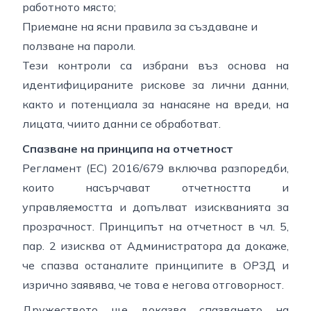
работното място;
Приемане на ясни правила за създаване и
ползване на пароли.
Тези контроли са избрани въз основа на
идентифицираните рискове за лични данни,
както и потенциала за нанасяне на вреди, на
лицата, чиито данни се обработват.
Спазване на принципа на отчетност
Регламент (ЕС) 2016/679 включва разпоредби,
които насърчават отчетността и
управляемостта и допълват изискванията за
прозрачност. Принципът на отчетност в чл. 5,
пар. 2 изисква от Администратора да докаже,
че спазва останалите принципите в ОРЗД и
изрично заявява, че това е негова отговорност.
Дружеството ще доказва спазването на