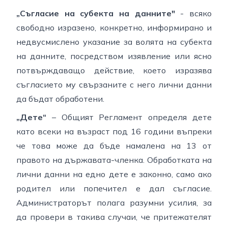
„Съгласие на субекта на данните"
- всяко
свободно изразено, конкретно, информирано и
недвусмислено указание за волята на субекта
на данните, посредством изявление или ясно
потвърждаващо действие, което изразява
съгласието му свързаните с него лични данни
да бъдат обработени.
„Дете“
– Общият Регламент определя дете
като всеки на възраст под 16 години въпреки
че това може да бъде намалена на 13 от
правото на държавата-членка. Обработката на
лични данни на едно дете е законно, само ако
родител или попечител е дал съгласие.
Администраторът полага разумни усилия, за
да провери в такива случаи, че притежателят