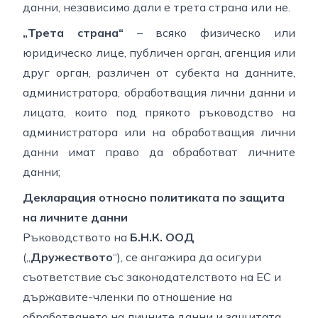
данни, независимо дали е трета страна или не.
„Трета страна“
– всяко физическо или
юридическо лице, публичен орган, агенция или
друг орган, различен от субекта на данните,
администратора, обработващия лични данни и
лицата, които под прякото ръководство на
администратора или на обработващия лични
данни имат право да обработват личните
данни;
Декларация относно политиката по защита
на личните данни
Ръководството на
Б.Н.К. ООД
(„
Дружеството
“), се ангажира да осигури
съответствие със законодателството на ЕС и
държавите-членки по отношение на
обработването на личните данни и защитата