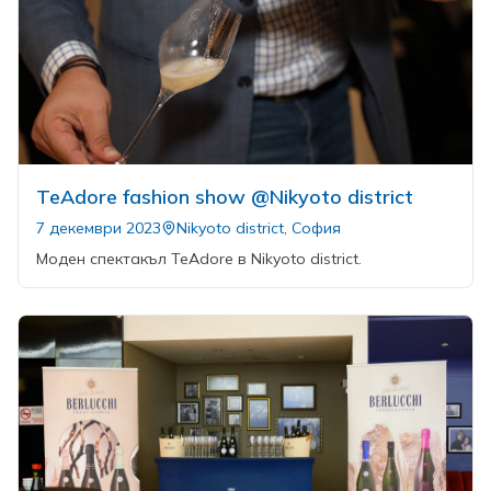
TeАdore fashion show @Nikyoto district
7 декември 2023
Nikyoto district, София
Моден спектакъл TeAdore в Nikyoto district.