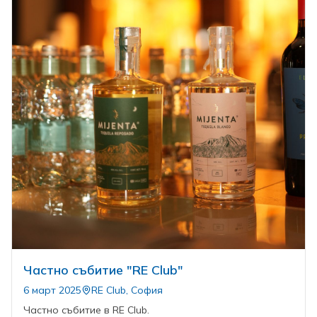
Частно събитие "RE Club"
6 март 2025
RE Club, София
Частно събитие в RE Club.