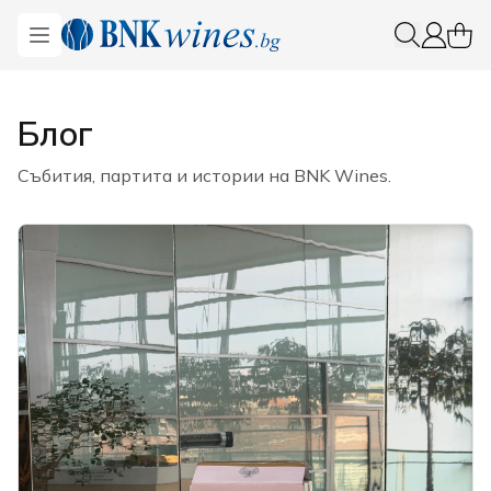
BNKWines.bg
Open menu
0 ite
Вход
Блог
Събития, партита и истории на BNK Wines.