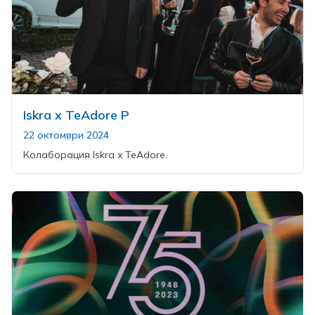
Iskra x TeAdore P
22 октомври 2024
Колаборация Iskra x TeAdore.