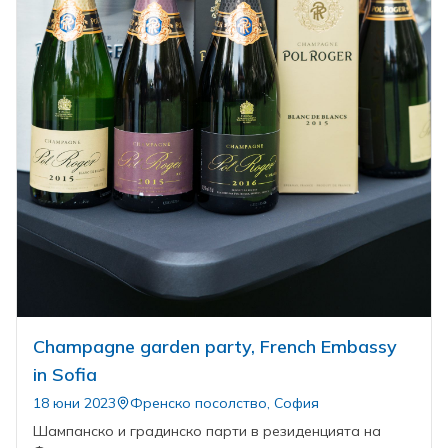
Champagne garden party, French Embassy
in Sofia
18 юни 2023
Френско посолство, София
Шампанско и градинско парти в резиденцията на