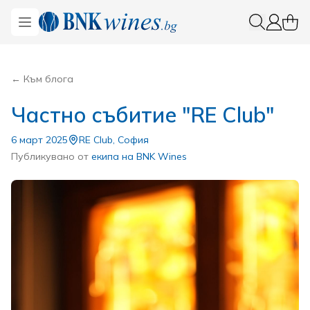
BNKWines.bg
Open menu
0 ite
Вход
← Към блога
Частно събитие "RE Club"
6 март 2025
RE Club, София
Публикувано от
екипа на BNK Wines