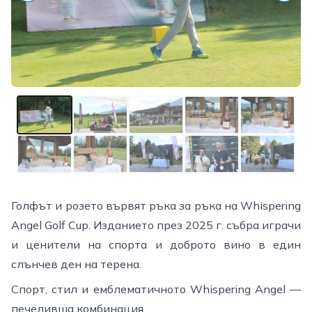
Голфът и розето вървят ръка за ръка на Whispering
Angel Golf Cup. Изданието през 2025 г. събра играчи
и ценители на спорта и доброто вино в един
слънчев ден на терена.
Спорт, стил и емблематичното Whispering Angel —
печеливша комбинация.