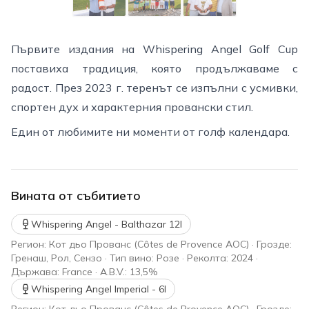
Първите издания на Whispering Angel Golf Cup
поставиха традиция, която продължаваме с
радост. През 2023 г. теренът се изпълни с усмивки,
спортен дух и характерния провански стил.
Един от любимите ни моменти от голф календара.
Вината от събитието
Whispering Angel - Balthazar 12l
Регион: Кот дьо Прованс (Côtes de Provence AOC) · Грозде:
Гренаш, Рол, Сензо · Тип вино: Розе · Реколта: 2024 ·
Държава: France · A.B.V.: 13,5%
Whispering Angel Imperial - 6l