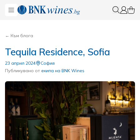
BNKWines.bg
Open menu
0 ite
Вход
← Към блога
Tequila Residence, Sofia
23 април 2024
София
Публикувано от
екипа на BNK Wines