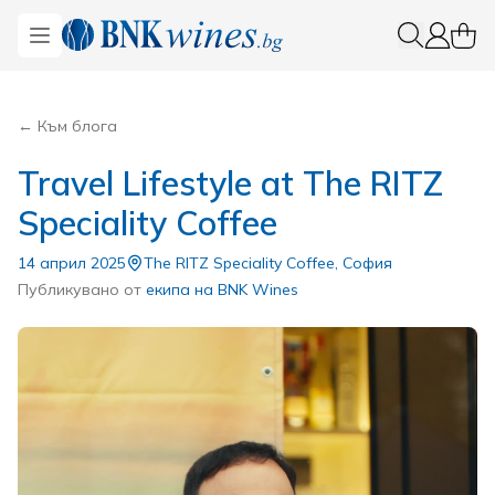
BNKWines.bg
Open menu
0 ite
Вход
← Към блога
Travel Lifestyle at The RITZ
Speciality Coffee
14 април 2025
The RITZ Speciality Coffee, София
Публикувано от
екипа на BNK Wines