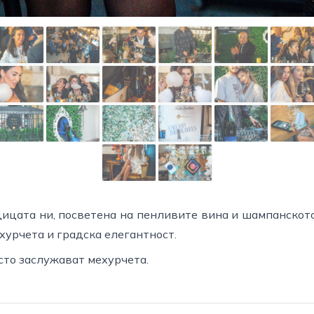
едицата ни, посветена на пенливите вина и шампанското. 
хурчета и градска елегантност.
сто заслужават мехурчета.