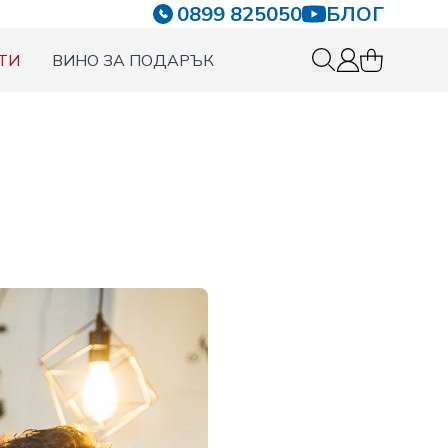
0899 825050
БЛОГ
ТИ
ВИНО ЗА ПОДАРЪК
0 items in c
Вход