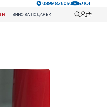
0899 825050
БЛОГ
ТИ
ВИНО ЗА ПОДАРЪК
0 items in c
Вход