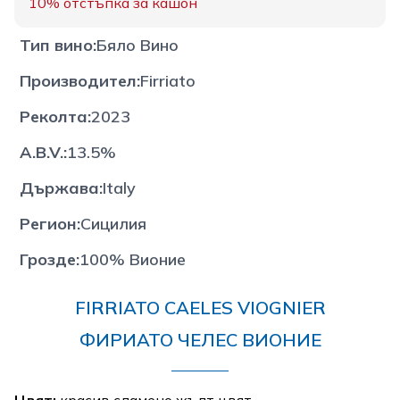
10%
отстъпка за кашон
Тип вино
:
Бяло Вино
Производител
:
Firriato
Реколта
:
2023
A.B.V.
:
13.5%
Държава
:
Italy
Регион
:
Сицилия
Грозде
:
100% Вионие
FIRRIATO CAELES VIOGNIER
ФИРИАТО ЧЕЛЕС ВИОНИЕ
Цвят:
красив сламено жълт цвят.