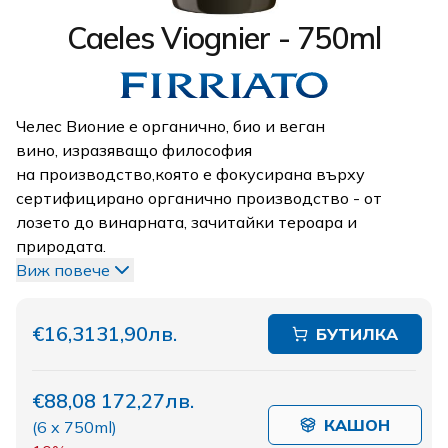
Caeles Viognier - 750ml
Челес Вионие е органично, био и веган
вино, изразяващо философия
на производство,която е фокусирана върху
сертифицирано органично производство - от
лозето до винарната, зачитайки тероара и
природата.
Виж повече
€16,31
31,90лв.
БУТИЛКА
€88,08
172,27лв.
КАШОН
(
6 x 750ml
)