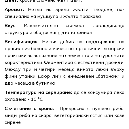
Аромат:
Нотки на зрели жълти плодове, по-
специално на мушмула и жълта праскова.
Вкус
: Изключителна свежест, завладяваща
структура и ободряващ, дълъг финал.
Винификация:
Нисък добив за поддържане на
правилния баланс и качество, органични лозарски
практики за запазване на свежестта и натуралните
характеристики. Ферментира с естествени дрожди.
Между три и четири месеца виното лежи върху
фини утайки („сюр ли“) с ежедневен „батонаж“ и
два месеца в бутилка.
Температура на сервиране:
да се консумира леко
охладено - 10 °C
Съчетание с храна:
Прекрасно с пушена риба,
миди, риба на скара, вегетариански ястия или козе
сирене.