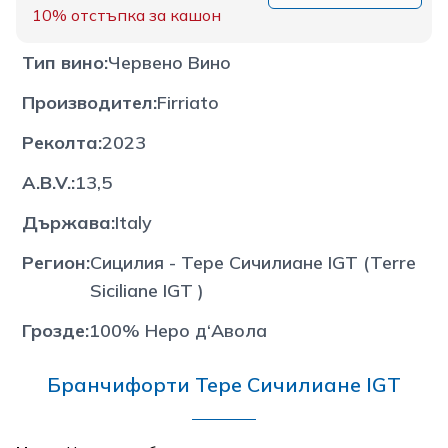
10%
отстъпка за кашон
Тип вино
:
Червено Вино
Производител
:
Firriato
Реколта
:
2023
A.B.V.
:
13,5
Държава
:
Italy
Регион
:
Сицилия - Тере Сичилиане IGT (Terre
Siciliane IGT )
Грозде
:
100% Неро д‘Авола
Бранчифорти Тере Сичилиане IGT