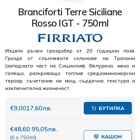
Branciforti Terre Siciliane
Rosso IGT - 750ml
Изцяло ръчен гроздобер от 20 годишни лозя.
Грозде от слънчевите склонове на Трапани
(западната част на Сициилия). Велурено, меко и
галещо, разкриващо топлия средиземноморски
тероар, съчетание на мощ, сърдечна текстура и
изключителна жизненост.
€9,00
17,60лв.
БУТИЛКА
€48,60
95,05лв.
КАШОН
(
6 x 750ml
)