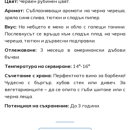
Цвят:
Червен рубинен цвят.
Аромат:
Съблазняващи аромати на черна череша,
зряла синя слива, тютюн и сладък пипер.
Вкус:
На небцето е меко и обло с галещи танини.
Послевкусът се връща към сладък плод на черна
череша, тютюн и дървесни подправки.
Отлежаване:
3 месеца в американски дъбови
бъчви.
Температура на сервиране:
14°-16°
Съчетание с храна:
Перфектното вино за барбекю!
Чудесно с бъргър, хубав стек или дивеч. За
вегетарианците – да се опита с гъби шитаке или с
черна леща.
Потенциал на съхранение:
До 3 години.