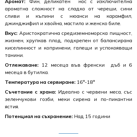
Аромат:
Фин, деликатен нос с изключителна
ароматна сложност на сладко от череши, сини
сливи и къпини с нюанси на карамфил,
джинджифил и хвойна, мастило и женско биле.
Вкус:
Аристократична средиземноморска пищност,
жизнен, хрупкав плод, подкрепен от балансирана
киселинност и копринени, галещи и успокояващи
танини.
Отлежаване:
12 месеца във френски дъб и 6
месеца в бутилка.
Температура на сервиране:
16°-18°
Съчетание с храна:
Идеално с червени меса, със
зеленчукови гозби, меки сирена и по-пикантни
ястия.
Потенциал на съхранение:
Над 15 години