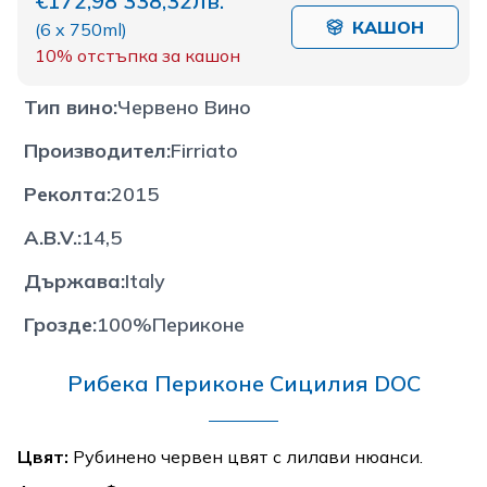
€172,98
338,32лв.
КАШОН
(
6 x 750ml
)
10%
отстъпка за кашон
Тип вино
:
Червено Вино
Производител
:
Firriato
Реколта
:
2015
A.B.V.
:
14,5
Държава
:
Italy
Грозде
:
100%Периконе
Рибека Периконе Сицилия DOC
Цвят:
Рубинено червен цвят с лилави нюанси.