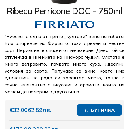
Ribeca Perricone DOC - 750ml
“Рибека” е едно от трите „култови“ вина на избата.
Благодарение на Фириато, този древен и местен
сорт Периконе, е спасен от изчезване. Днес той се
отглежда в имението на Пианоро Чудия. Мястото е
много ветровито, почвата много суха, идеални
условия за сорта. Получава се вино, което има
единствен по рода си характер, чисто, топло и
сочно, елегантно с вкусове и аромати, които не
можем да намерим в друго вино.
€32,00
62,59лв.
БУТИЛКА