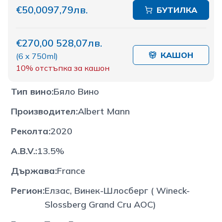
€50,00
97,79лв.
БУТИЛКА
€270,00
528,07лв.
КАШОН
(
6 x 750ml
)
10%
отстъпка за кашон
Тип вино
:
Бяло Вино
Производител
:
Albert Mann
Реколта
:
2020
A.B.V.
:
13.5%
Държава
:
France
Регион
:
Елзас, Винек-Шлосберг ( Wineck-
Slossberg Grand Cru AOC)