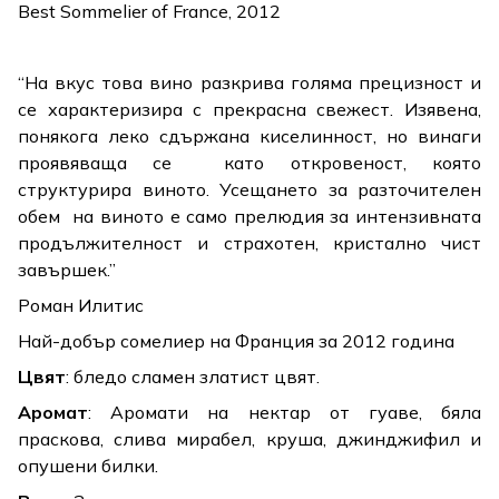
Best Sommelier of France, 2012
“На вкус това вино разкрива голяма прецизност и
се характеризира с прекрасна свежест. Изявена,
понякога леко сдържана киселинност, но винаги
проявяваща се като откровеност, която
структурира виното. Усещането за разточителен
обем на виното е само прелюдия за интензивната
продължителност и страхотен, кристално чист
завършек.”
Роман Илитис
Най-добър сомелиер на Франция за 2012 година
Цвят
: бледо сламен златист цвят.
Аромат
: Аромати на нектар от гуаве, бяла
праскова, слива мирабел, круша, джинджифил и
опушени билки.