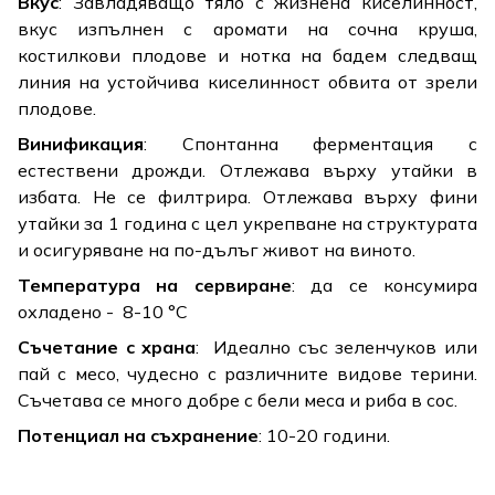
Вкус
: Завладяващо тяло с жизнена киселинност,
вкус изпълнен с аромати на сочна круша,
костилкови плодове и нотка на бадем следващ
линия на устойчива киселинност обвита от зрели
плодове.
Винификация
: Спонтанна ферментация с
естествени дрожди. Отлежава върху утайки в
избата. Не се филтрира. Отлежава върху фини
утайки за 1 година с цел укрепване на структурата
и осигуряване на по-дълъг живот на виното.
Температура на сервиране
: да се консумира
охладено - 8-10 °C
Съчетание с храна
: Идеално със зеленчуков или
пай с месо, чудесно с различните видове терини.
Съчетава се много добре с бели меса и риба в сос.
Потенциал на съхранение
: 10-20 години.