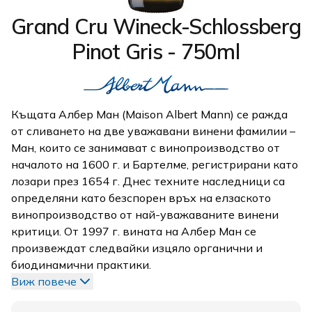
Grand Cru Wineck-Schlossberg
Pinot Gris - 750ml
Къщата Албер Ман (Maison Albert Mann) се ражда
от сливането на две уважавани винени фамилии –
Ман, които се занимават с винопроизводство от
началото на 1600 г. и Бартелме, регистрирани като
лозари през 1654 г. Днес техните наследници са
определяни като безспорен връх на елзаското
винопроизводство от най-уважаваните винени
критици. От 1997 г. вината на Албер Ман се
произвеждат следвайки изцяло органични и
биодинамични практики.
Виж повече