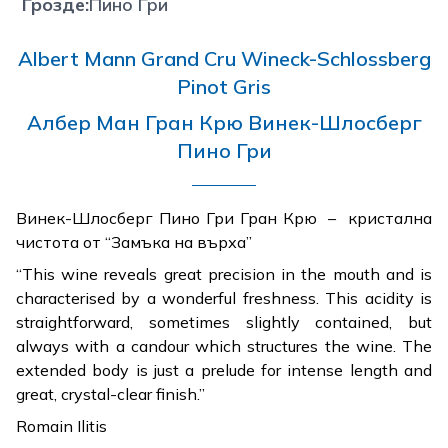
Грозде
:
Пино Гри
Albert Mann Grand Cru Wineck-Schlossberg
Pinot Gris
Албер Ман Гран Крю Винек-Шлосберг
Пино Гри
Винек-Шлосберг Пино Гри Гран Крю – кристална
чистота от “Замъка на върха”
“This wine reveals great precision in the mouth and is
characterised by a wonderful freshness. This acidity is
straightforward, sometimes slightly contained, but
always with a candour which structures the wine. The
extended body is just a prelude for intense length and
great, crystal-clear finish.”
Romain Ilitis