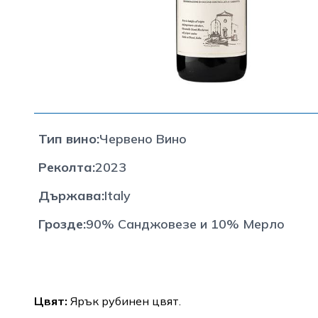
Тип вино
:
Червено Вино
Реколта
:
2023
Държава
:
Italy
Грозде
:
90% Санджовезе и 10% Мерло
Цвят:
Ярък рубинен цвят.