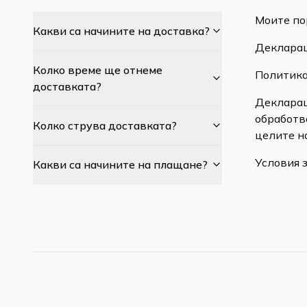
Моите по
Какви са начините на доставка?
Декларац
Колко време ще отнеме
Политика
доставката?
Декларац
обработв
Колко струва доставката?
целите н
Условия 
Какви са начините на плащане?