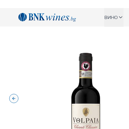
BNKWines.bg
ВИНО
Previous slide