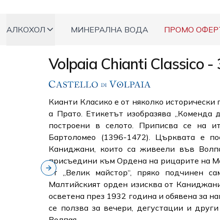
АЛКОХОЛ
МИНЕРАЛНА ВОДА
ПРОМО ОФЕР
Volpaia Chianti Classico -
Кианти Класико е от няколко исторически 
а Прато. Етикетът изобразява „Коменда д
построени в селото. Приписва се на и
Бартоломео (1396-1472). Църквата е по
Каниджани, които са живеели във Волпа
присъедини към Ордена на рицарите на Ма
от „Велик майстор“, пряко подчинен са
Next slide
Малтийският орден изисква от Каниджани 
осветена през 1932 година и обявена за н
се ползва за вечери, дегустации и други
Волпая.