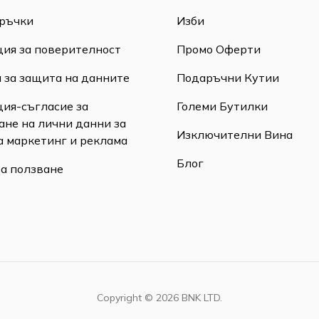
ръчки
Изби
ия за поверителност
Промо Оферти
 за защита на данните
Подаръчни Кутии
ия-съгласие за
Големи Бутилки
ане на лични данни за
Изключителни Вина
а маркетинг и реклама
Блог
за ползване
Copyright ©
2026
BNK LTD.