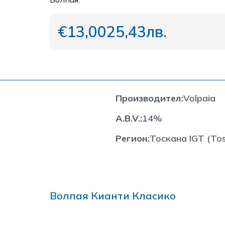
€13,00
25,43лв.
Производител
:
Volpaia
A.B.V.
:
14%
Регион
:
Тоскана IGT (To
Волпая Кианти Класико