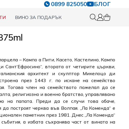
0899 825050
БЛОГ
ТИ
ВИНО ЗА ПОДАРЪК
0 items in c
Вход
 375ml
парцела – Кампо а Пити, Касето, Кастелино, Кампо
и Сант‘Ефросино“, втората от четирите църкви,
талианския архитект и скулптор Микелоцо ди
строена през 1443 г. по искане на семейство
я. Тогава член на семейството пожелал да се
лта, религиозно и военно братство, управлявано
мо на папата. Преди да се случи това обаче,
да построят черква във Волпая. „Ла Коменда“ е
ационален паметник през 1981. Днес „Ла Коменда“
 събития, а избата съхранява част от вината на