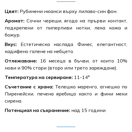
Цвят:
Рубинени нюанси върху лилаво-син фон.
Аромат:
Сочни череши, ягода на прърви контакт,
подкрепени от пиперливи нотки, лека кожа и
божур.
Вкус:
Естетическа наслада. Финес, елегантност,
кадифено галене на небцето.
Отлежаване:
16 месеца в бъчви, от които 10%
нови и 90% стари (второ или трето зареждане).
Температура на сервиране:
11-14°
Съчетание с храна:
Телешко маренго, агнешко по
Пиренейски, печена яребица както и фини меки
сирена.
Потенциал на съхранение:
над 15 години.