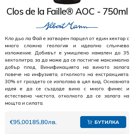
Clos de la Faille® AOC - 750ml
Кло дьо ла Фай е затворен парцел от един хектар с
много сложна геология и идеално слънчево
изложение. Добивът е умишлено намален до 35
хектолитра, за да може да се постигне максимално
добър плод. Винификацията на виното залага
повече на инфузията, отколкото на екстракцията.
30% от гроздето се използва в цял вид. Основната
идея е да се създаде вино с много финес и
естествена чистота, отколкото да се залага на
мощта и силата.
€95,00
185,80лв.
БУТИЛКА