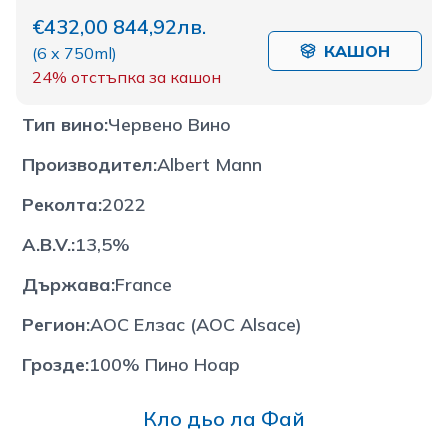
€432,00
844,92лв.
КАШОН
(
6 x 750ml
)
24%
отстъпка за кашон
Тип вино
:
Червено Вино
Производител
:
Albert Mann
Реколта
:
2022
A.B.V.
:
13,5%
Държава
:
France
Регион
:
АОС Елзас (AOC Alsace)
Грозде
:
100% Пино Ноар
Кло дьо ла Фай