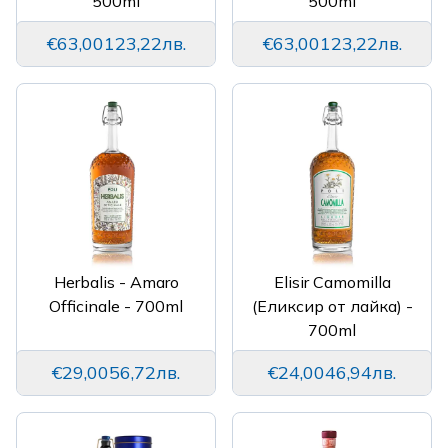
500ml
500ml
€63,00
123,22лв.
€63,00
123,22лв.
Herbalis - Amaro
Elisir Camomilla
Officinale - 700ml
(Еликсир от лайка) -
700ml
€29,00
56,72лв.
€24,00
46,94лв.