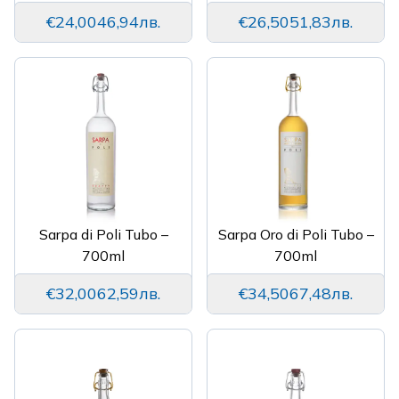
€24,00
46,94лв.
€26,50
51,83лв.
Sarpa di Poli Tubo –
Sarpa Oro di Poli Tubo –
700ml
700ml
€32,00
62,59лв.
€34,50
67,48лв.