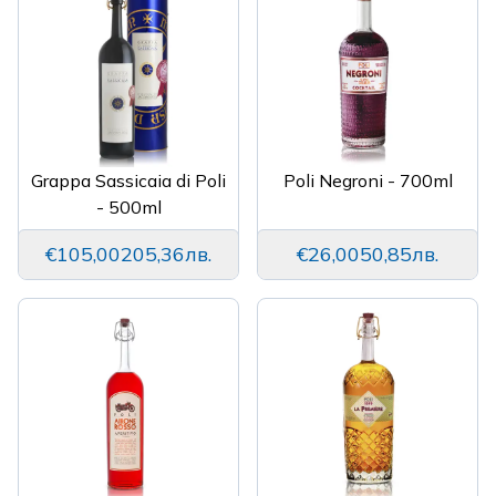
Grappa Sassicaia di Poli
Poli Negroni - 700ml
- 500ml
€105,00
205,36лв.
€26,00
50,85лв.