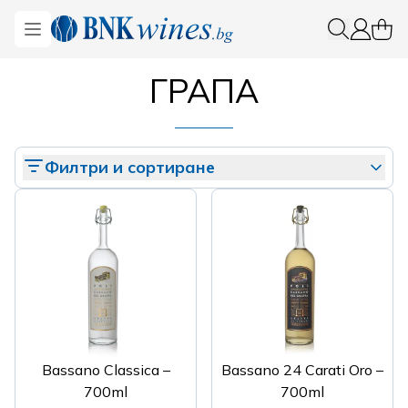
BNKWines.bg
Open menu
0 ite
Вход
ГРАПА
Филтри и сортиране
Bassano Classica –
Bassano 24 Carati Oro –
700ml
700ml