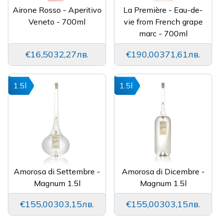
Airone Rosso - Aperitivo
La Première - Eau-de-
Veneto - 700ml
vie from French grape
marc - 700ml
€16,50
32,27лв.
€190,00
371,61лв.
1.5l
1.5l
Amorosa di Settembre -
Amorosa di Dicembre -
Magnum 1.5l
Magnum 1.5l
€155,00
303,15лв.
€155,00
303,15лв.