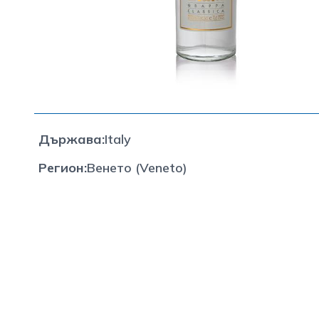
Държава
:
Italy
Регион
:
Венето (Veneto)