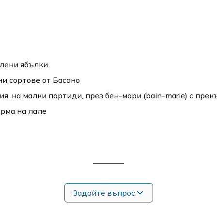
лени ябълки.
и сортове от Басано
я, на малки партиди, през бен-мари (bain-marie) с пре
орма на лале
Задайте въпрос