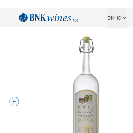
BNKWines.bg
ВИНО
Previous slide