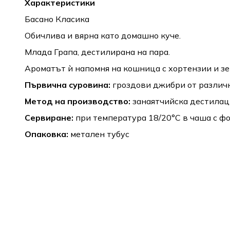
Характеристики
Басано Класика
Обичлива и вярна като домашно куче.
Млада Грапа, дестилирана на пара.
Ароматът ѝ напомня на кошница с хортензии и зе
Първична суровина:
гроздови джибри от различн
Метод на производство:
занаятчийска дестилаци
Сервиране:
при температура 18/20°C в чаша с ф
Опаковка:
метален тубус