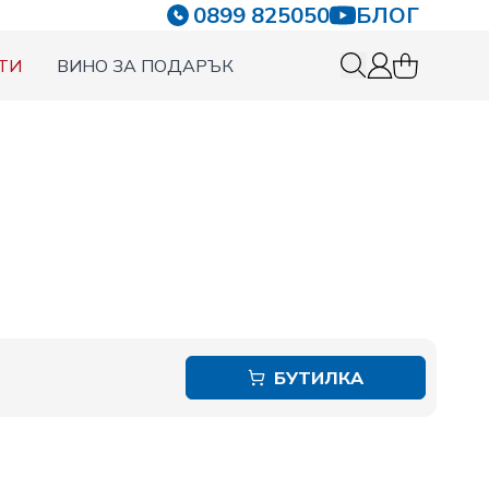
0899 825050
БЛОГ
ТИ
ВИНО ЗА ПОДАРЪК
0 items in c
Вход
БУТИЛКА