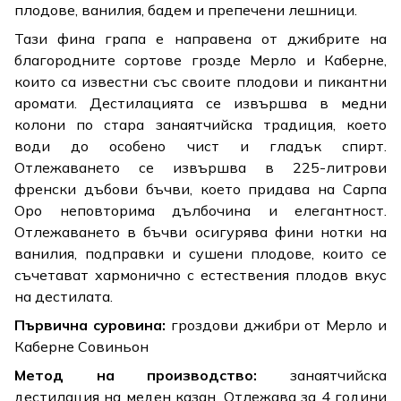
плодове, ванилия, бадем и препечени лешници.
Тази фина грапа е направена от джибрите на
благородните сортове грозде Мерло и Каберне,
които са известни със своите плодови и пикантни
аромати. Дестилацията се извършва в медни
колони по стара занаятчийска традиция, което
води до особено чист и гладък спирт.
Отлежаването се извършва в 225-литрови
френски дъбови бъчви, което придава на Сарпа
Оро неповторима дълбочина и елегантност.
Отлежаването в бъчви осигурява фини нотки на
ванилия, подправки и сушени плодове, които се
съчетават хармонично с естествения плодов вкус
на дестилата.
Първична суровина:
гроздови джибри от Мерло и
Каберне Совиньон
Метод на производство:
занаятчийска
дестилация на меден казан. Отлежава за 4 години