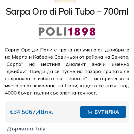
Sarpa Oro di Poli Tubo – 700ml
Сарпа Оро ди Поли е грапа получена от джибрите
на Мерло и Каберне Совиньон от района на Венето.
„Сарпа“ на местния диалект значи именно
„джибри“. Преди да се пусне на пазара, грапата се
съхранява в избата на „Героите“ - историческото
място за отлежаване на Поли, където се пазят над
4000 бъчви пълни със златна течност.
€34,50
67,48лв.
БУТИЛКА
Държава
:
Italy