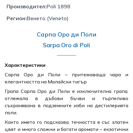
Производител
:
Poli 1898
Регион
:
Венето (Veneto)
Сарпа Оро ди Поли
Sarpa Oro di Poli
Характеристики
Сарпа Оро ди Поли – притежаваща чара и
елегантността на Малайски тигър
Грапа Сарпа Оро ди Поли е изключителна грапа,
отлежала в дъбови бъчви и търпеливо
съхранявана в подземните изби на дестилерията
поли.
Както името го подсказва, течността е със златен
цвят и много сложни и богати аромати – екзотични