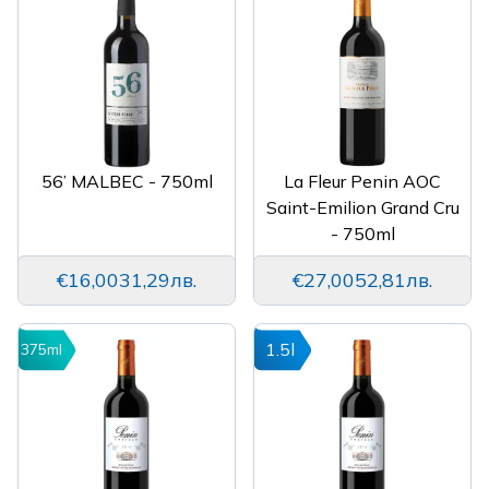
56’ MALBEC - 750ml
La Fleur Penin AOC
Saint-Emilion Grand Cru
- 750ml
€16,00
31,29лв.
€27,00
52,81лв.
1.5l
375ml