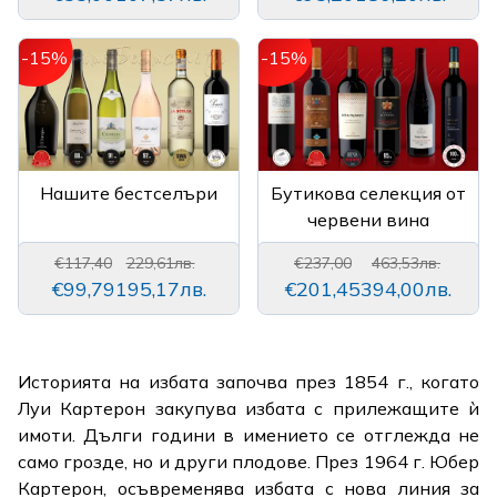
-15%
-15%
Нашите бестселъри
Бутикова селекция от
червени вина
€117,40
229,61лв.
€237,00
463,53лв.
€99,79
195,17лв.
€201,45
394,00лв.
Историята на избата започва през 1854 г., когато
Луи Картерон закупува избата с прилежащите ѝ
имоти. Дълги години в имението се отглежда не
само грозде, но и други плодове. През 1964 г. Юбер
Картерон, осъвременява избата с нова линия за