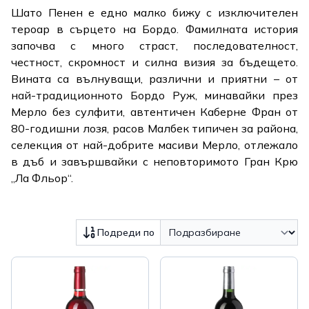
Шато Пенен е едно малко бижу с изключителен
тероар в сърцето на Бордо. Фамилната история
започва с много страст, последователност,
честност, скромност и силна визия за бъдещето.
Вината са вълнуващи, различни и приятни – от
най-традиционното Бордо Руж, минавайки през
Мерло без сулфити, автентичен Каберне Фран от
80-годишни лозя, расов Малбек типичен за района,
селекция от най-добрите масиви Мерло, отлежало
в дъб и завършвайки с неповторимото Гран Крю
„Ла Фльор“.
Подреди по