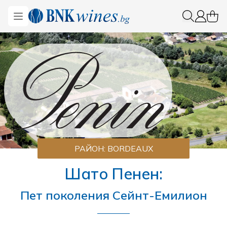
BNKWines.bg
Open menu
0 ite
Вход
РАЙОН:
BORDEAUX
Шато Пенен:
Пет поколения Сейнт-Емилион