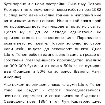
бутилиране и с нови постройки. Синът му Патрик
Картерон, пето поколение, поема избата през 1982
г., след като вече няколко години е направил име
като изключителен енолог. Именно той слага край
на производството на плодове в полза на лозята.
Целта му е да се отдаде единствено на
производството на качествено вино. Паралелно с
развитието на лозите, Патрик започва да строи
нови изби, където да отлежават вината. Днес
Шато Пенен работи единствено и само с грозде от
собствени лозя.Годишното производство възлиза
на 300 000 бутилки, от които 50% се консумират
във Франция и 50% са за износ (Европа, Азия,
Америка).
Ако можем да опишем с няколко думи Шато Пенен
това ще бъдат - страст, последователност,
честност, скромност и силна визия за бъдещето.
Създадена през 1854 г. от Луи Картерон, днес