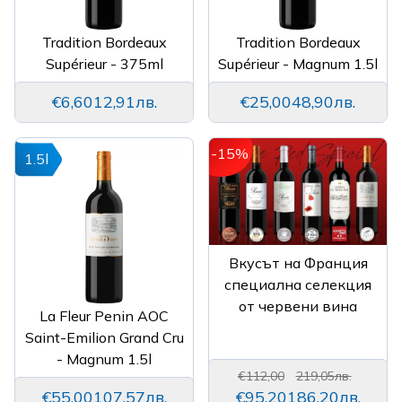
Tradition Bordeaux
Tradition Bordeaux
Supérieur - 375ml
Supérieur - Magnum 1.5l
€6,60
12,91лв.
€25,00
48,90лв.
-15%
1.5l
Вкусът на Франция
специална селекция
от червени вина
La Fleur Penin AOC
Saint-Emilion Grand Cru
- Magnum 1.5l
€112,00
219,05лв.
€55,00
107,57лв.
€95,20
186,20лв.