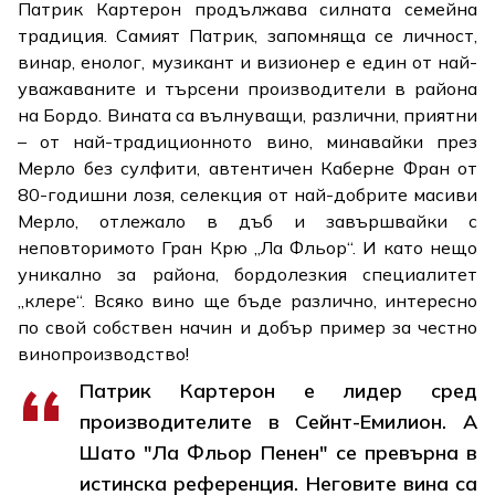
Патрик Картерон продължава силната семейна
традиция. Самият Патрик, запомняща се личност,
винар, енолог, музикант и визионер е един от най-
уважаваните и търсени производители в района
на Бордо. Вината са вълнуващи, различни, приятни
– от най-традиционното вино, минавайки през
Мерло без сулфити, автентичен Каберне Фран от
80-годишни лозя, селекция от най-добрите масиви
Мерло, отлежало в дъб и завършвайки с
неповторимото Гран Крю „Ла Фльор“. И като нещо
уникално за района, бордолезкия специалитет
„клере“. Всяко вино ще бъде различно, интересно
по свой собствен начин и добър пример за честно
винопроизводство!
Патрик Картерон е лидер сред
производителите в Сейнт-Емилион. А
Шато "Ла Фльор Пенен" се превърна в
истинска референция. Неговите вина са