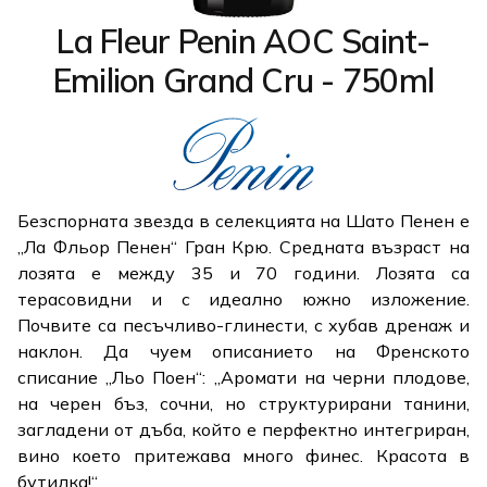
La Fleur Penin AOC Saint-
Emilion Grand Cru - 750ml
Безспорната звезда в селекцията на Шато Пенен е
„Ла Фльор Пенен“ Гран Крю. Средната възраст на
лозята е между 35 и 70 години. Лозята са
терасовидни и с идеално южно изложение.
Почвите са песъчливо-глинести, с хубав дренаж и
наклон. Да чуем описанието на Френското
списание „Льо Поен“: „Аромати на черни плодове,
на черен бъз, сочни, но структурирани танини,
загладени от дъба, който е перфектно интегриран,
вино което притежава много финес. Красота в
бутилка!“