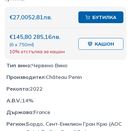
€27,00
52,81лв.
БУТИЛКА
€145,80
285,16лв.
КАШОН
(
6 x 750ml
)
10%
отстъпка за кашон
Тип вино
:
Червено Вино
Производител
:
Château Penin
Реколта
:
2022
A.B.V.
:
14%
Държава
:
France
Регион
:
Бордо, Сент-Емилион Гран Крю (AOC