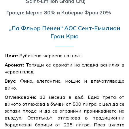
Saint-Emilion Grand Cru)
Грозде
:
Мерло 80% и Каберне Фран 20%
„Ла Фльор Пенен“ AOC Сент-Емилион
Гран Крю
Цвят:
Рубинено-червено на цвят.
Аромат:
Топящи се аромати на сладка ванилия в
червен плод.
Вкус:
Фино, елегантно, мощно и впечатляващо
вино.
Отлежаване:
12 месеца в дъб. Една трета от
виното отлежава в бъчви от 500 литра, с цел да се
запази плода и да се ограничи проникването на
въздух. Остатъкът отлежава в традиционни
бордолезки барици от 225 литра. През цялото