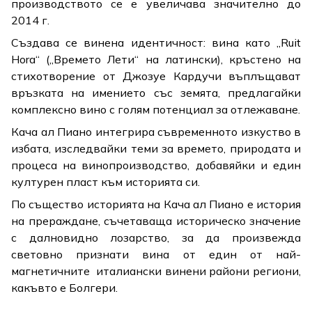
производството се е увеличава значително до
2014 г.
Създава се винена идентичност: вина като „Ruit
Hora“ („Времето Лети“ на латински), кръстено на
стихотворение от Джозуе Кардучи въплъщават
връзката на имението със земята, предлагайки
комплексно вино с голям потенциал за отлежаване.
Кача ал Пиано интегрира съвременното изкуство в
избата, изследвайки теми за времето, природата и
процеса на винопроизводство, добавяйки и един
културен пласт към историята си.
По същество историята на Кача ал Пиано е история
на прераждане, съчетаваща историческо значение
с далновидно лозарство, за да произвежда
световно признати вина от един от най-
магнетичните италиански винени райони региони,
какъвто е Болгери.