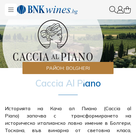
BNKWines.bg
Open menu
0 ite
Вход
РАЙОН:
BOLGHERI
Caccia Al Piano
Историята на Кача ал Пиано (Caccia al
Piano) започва с трансформирането на
историческо италианско ловно имение в Болгери,
Тоскана, във винарна от световна класа,