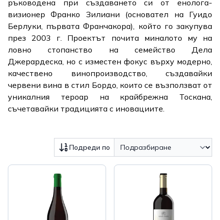
ръководена при създаването си от енолога-
визионер Франко Зилиани (основател на Гуидо
Берлуки, първата Франчакора), който го закупува
през 2003 г. Проектът почита миналото му на
ловно стопанство на семейство Дела
Джерардеска, но с изместен фокус върху модерно,
качествено винопроизводство, създавайки
червени вина в стил Бордо, които се възползват от
уникалния тероар на крайбрежна Тоскана,
съчетавайки традицията с иновациите.
Подреди по