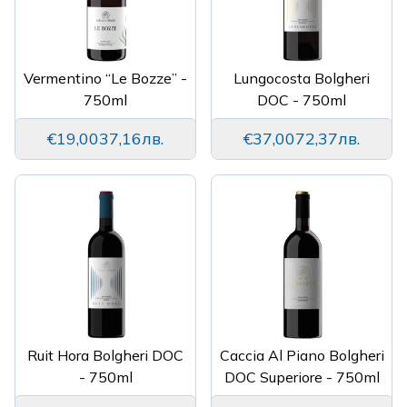
Vermentino “Le Bozze” -
Lungocosta Bolgheri
750ml
DOC - 750ml
€19,00
37,16лв.
€37,00
72,37лв.
Ruit Hora Bolgheri DOC
Caccia Al Piano Bolgheri
- 750ml
DOC Superiore - 750ml