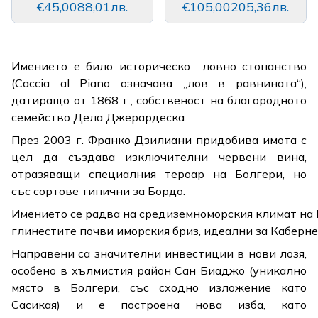
€45,00
88,01лв.
€105,00
205,36лв.
Имението е било историческо ловно стопанство
(Caccia al Piano означава „лов в равнината“),
датиращо от 1868 г., собственост на благородното
семейство Дела Джерардеска.
През 2003 г. Франко Дзилиани придобива имота с
цел да създава изключителни червени вина,
отразяващи специалния тероар ​​на Болгери, но
със сортове типични за Бордо.
Имението се радва на средиземноморския климат на 
глинестите почви иморския бриз, идеални за Каберне
Направени са значителни инвестиции в нови лозя,
особено в хълмистия район Сан Биаджо (уникално
място в Болгери, със сходно изложение като
Сасикая) и е построена нова изба, като