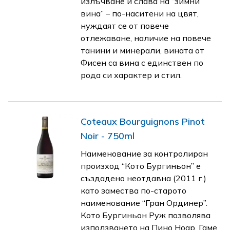
излъчване и слава на “зимни
вина” – по-наситени на цвят,
нуждаят се от повече
отлежаване, наличие на повече
танини и минерали, вината от
Фисен са вина с единствен по
рода си характер и стил.
Coteaux Bourguignons Pinot
Noir - 750ml
Наименование за контролиран
произход “Кото Бургиньон” е
създадено неотдавна (2011 г.)
като замества по-старото
наименование “Гран Ординер”.
Кото Бургиньон Руж позволява
използването на Пино Ноар, Гаме