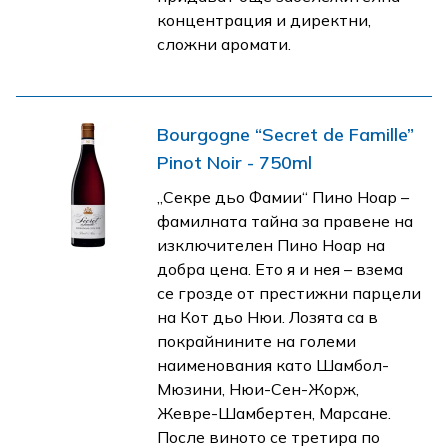
концентрация и директни,
сложни аромати.
Bourgogne “Secret de Famille”
Pinot Noir - 750ml
„Секре дьо Фамии“ Пино Ноар –
фамилната тайна за правене на
изключителен Пино Ноар на
добра цена. Ето я и нея – взема
се грозде от престижни парцели
на Кот дьо Нюи. Лозята са в
покрайнините на големи
наименования като Шамбол-
Мюзини, Нюи-Сен-Жорж,
Жевре-Шамбертен, Марсане.
После виното се третира по