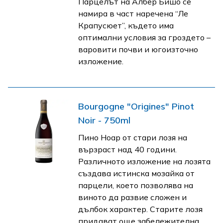
Парцелът на Албер Бишо се
намира в част наречена “Ле
Крапусюет”, където има
оптимални условия за гроздето –
варовити почви и югоизточно
изложение.
Bourgogne "Origines" Pinot
Noir - 750ml
Пино Ноар от стари лозя на
вързраст над 40 години.
Различното изложение на лозята
създава истинска мозайка от
парцели, което позволява на
виното да развие сложен и
дълбок характер. Старите лозя
придават още забележителна