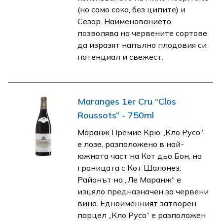
(но само сока, без ципите) и
Сезар. Наименованието
позволява на червените сортове
да изразят напълно плодовия си
потенциал и свежест.
Maranges 1er Cru “Clos
Roussots” - 750ml
Маранж Премие Крю „Кло Русо“
е лозе, разположено в най-
южната част на Кот дьо Бон, на
границата с Кот Шалонез.
Районът на „Ле Маранж“ е
изцяло предназначен за червени
вина. Едноименният затворен
парцел „Кло Русо“ е разположен