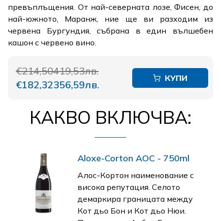
превъплъщения. От най-северната лозе, Фисен, до
най-южното, Маранж, ние ще ви разходим из
червена Бургундия, събрана в един вълшебен
кашон с червено вино.
€214,50
419,53лв.
КУПИ
€182,32
356,59лв.
КАКВО ВКЛЮЧВА:
Aloxe-Corton AOC - 750ml
Алос-Кортон наименование с
висока репутация. Селото
демаркира границата между
Кот дьо Бон и Кот дьо Нюи.