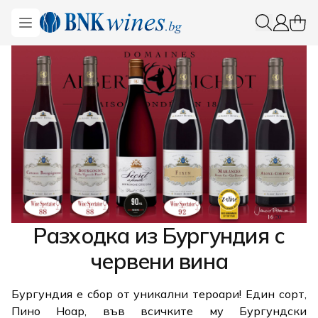
BNKWines.bg
Open menu
0 ite
Вход
Разходка из Бургундия с
червени вина
Бургундия е сбор от уникални тероари! Един сорт,
Пино Ноар, във всичките му Бургундски