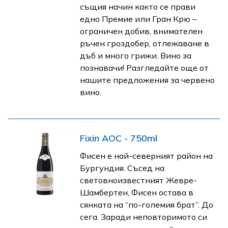
същия начин както се прави
едно Премие или Гран Крю –
ограничен добив, внимателен
ръчен гроздобер, отлежаване в
дъб и много грижи. Вино за
познавачи! Разгледайте още от
нашите предложения за червено
вино.
Fixin AOC - 750ml
Фисен е най-северният район на
Бургундия. Съсед на
световноизвестният Жевре-
Шамбертен, Фисен остава в
сянката на “по-големия брат”. До
сега. Заради неповторимото си