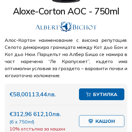
Aloxe-Corton AOC - 750ml
Алос-Кортон наименование с висока репутация.
Селото демаркира границата между Кот дьо Бон и
Кот дьо Нюи. Парцелът на Албер Бишо се намира в
част наречена “Ле Крапусюет”, където има
оптимални условия за гроздето – варовити почви и
югоизточно изложение.
€58,00
113,44лв.
БУТИЛКА
€312,96
612,10лв.
КАШОН
(
6 x 750ml
)
10%
отстъпка за кашон