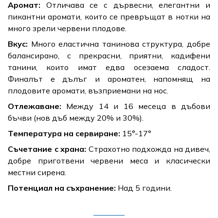
Аромат:
Отличава се с дървесни, елегантни и
пикантни аромати, които се превръщат в нотки на
много зрели червени плодове.
Вкус:
Много еластична танинова структура, добре
балансирано, с прекрасни, приятни, кадифени
танини, които имат едва осезаема сладост.
Финалът е дълъг и ароматен, напомнящ на
плодовите аромати, възприемани на нос.
Отлежаване:
Между 14 и 16 месеца в дъбови
бъчви (нов дъб между 20% и 30%).
Температура на сервиране:
15°-17°
Съчетание с храна:
Страхотно подхожда на дивеч,
добре приготвени червени меса и класически
местни сирена.
Потенциал на съхранение:
Над 5 години.