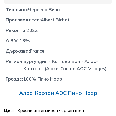
Тип вино
:
Червено Вино
Производител
:
Albert Bichot
Реколта
:
2022
A.B.V.
:
13%
Държава
:
France
Регион
:
Бургундия - Кот дьо Бон - Алос–
Кортон - (Aloxe-Corton AOC Villages)
Грозде
:
100% Пино Ноар
Алос–Кортон AOC Пино Ноар
Цвят:
Красив интензивен червен цвят.