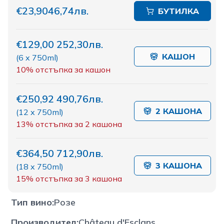
€23,90
46,74лв.
БУТИЛКА
€129,00
252,30лв.
КАШОН
(
6 x 750ml
)
10%
отстъпка за кашон
€250,92
490,76лв.
2 КАШОНА
(
12 x 750ml
)
13%
отстъпка за 2 кашона
€364,50
712,90лв.
3 КАШОНА
(
18 x 750ml
)
15%
отстъпка за 3 кашона
Тип вино
:
Розе
Производител
:
Château d'Esclans