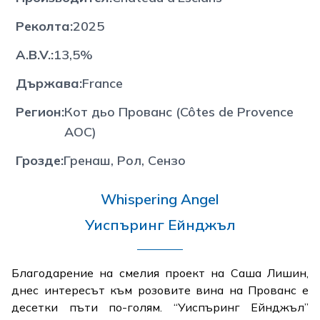
Реколта
:
2025
A.B.V.
:
13,5%
Държава
:
France
Регион
:
Кот дьо Прованс (Côtes de Provence
AOC)
Грозде
:
Гренаш, Рол, Сензо
Whispering Angel
Уиспъринг Eйнджъл
Благодарение на смелия проект на Саша Лишин,
днес интересът към розовите вина на Прованс е
десетки пъти по-голям. “Уиспъринг Ейнджъл”