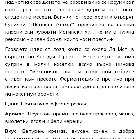
надмогна сxващането, че розови вина се косумират
само през лятото – напротив дори и през най-
студените месеци. Всички топ ресторанти отварят
бутилки “Шепнещ Ангел”‘; присъства по всички
класни ски курорти. Истински хит, не му е нужна
реклама – силен бранд, който носи престиж.
Гроздето идва от лозя, които са около Ла Мот, в
сърцето на Кот дьо Прованс. Бере се ръчно само
сутрин в малки касетки, всяко зърно минава
контрол “механично око” и само най-добрите
отиват към пресата. Ферментацията протича при
ниска, контролирана температура с цел извличане
на максимум аромати.
Цвят:
Почти бяло, ефирно розово.
Аромат:
Неустоим аромат на бяла праскова, манго,
виолетки, ягоди и бели череши.
Вкус:
Велурен, кремав, вкусен, сочен, с добра
концентрация на зрял плод, добре дефинирана на