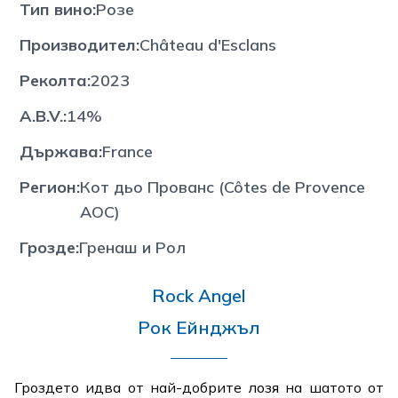
Тип вино
:
Розе
Производител
:
Château d'Esclans
Реколта
:
2023
A.B.V.
:
14%
Държава
:
France
Регион
:
Кот дьо Прованс (Côtes de Provence
AOC)
Грозде
:
Гренаш и Рол
Rock Angel
Рок Ейнджъл
Гроздето идва от най-добрите лозя на шатото от