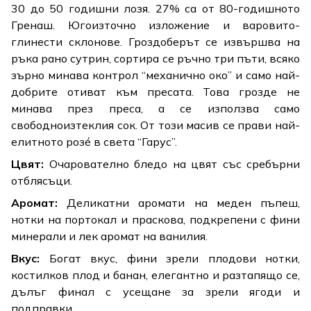
30 до 50 годишни лозя. 27% са от 80-годишното
Гренаш. Югоизточно изложение и варовито-
глинести склонове. Гроздоберът се извършва на
ръка рано сутрин, сортира се ръчно три пъти, всяко
зърно минава контрол “механично око” и само най-
добрите отиват към пресата. Това грозде не
минава през преса, а се използва само
свободноизтеклия сок. От този масив се прави най-
елитното розé в света “Гарус”.
Цвят:
Очарователно бледо на цвят със сребърни
отблясъци.
Аромат:
Деликатни аромати на меден пъпеш,
нотки на портокал и праскова, подкрепени с фини
минерали и лек аромат на ванилия.
Вкус:
Богат вкус, фини зрели плодови нотки,
костилков плод и банан, елегантно и разтапящо се,
дълъг финал с усещане за зрели ягоди и
подправки.