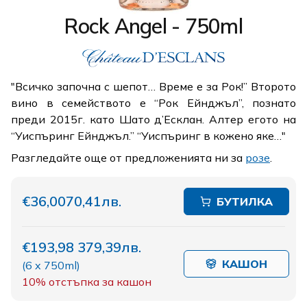
Rock Angel - 750ml
"Всичко започна с шепот… Време е за Рок!” Второто
вино в семейството е “Рок Ейнджъл”, познатo
преди 2015г. като Шато д’Есклан. Алтер егото на
“Уиспъринг Ейнджъл.” “Уиспъринг в кожено яке…"
Разгледайте още от предложенията ни за
розе
.
€36,00
70,41лв.
БУТИЛКА
€193,98
379,39лв.
КАШОН
(
6 x 750ml
)
10%
отстъпка за кашон