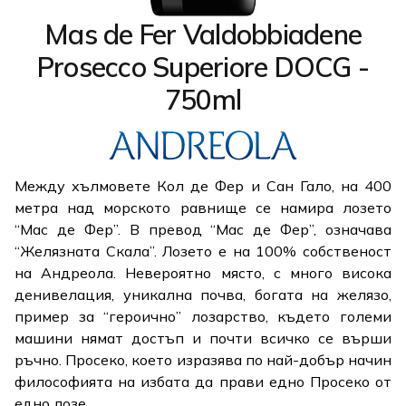
Mas de Fer Valdobbiadene
Prosecco Superiore DOCG -
750ml
Между хълмовете Кол де Фер и Сан Гало, на 400
метра над морското равнище се намира лозето
“Мас де Фер”. В превод “Мас де Фер”, означава
“Желязната Скала”. Лозето е на 100% собственост
на Андреола. Невероятно място, с много висока
денивелация, уникална почва, богата на желязо,
пример за “героично” лозарство, където големи
машини нямат достъп и почти всичко се върши
ръчно. Просеко, което изразява по най-добър начин
философията на избата да прави едно Просеко от
едно лозе.