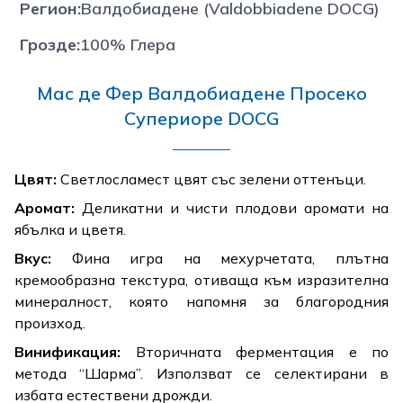
Регион
:
Валдобиадене (Valdobbiadene DOCG)
Грозде
:
100% Глера
Мас де Фер Валдобиадене Просеко
Супериоре DOCG
Цвят:
Светлосламест цвят със зелени оттенъци.
Аромат:
Деликатни и чисти плодови аромати на
ябълка и цветя.
Вкус:
Фина игра на мехурчетата, плътна
кремообразна текстура, отиваща към изразителна
минералност, която напомня за благородния
произход.
Винификация:
Вторичната ферментация е по
метода “Шарма”. Използват се селектирани в
избата естествени дрожди.