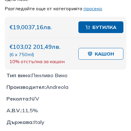
Разгледайте още от категорията
просеко
.
€19,00
37,16лв.
БУТИЛКА
€103,02
201,49лв.
КАШОН
(
6 x 750ml
)
10%
отстъпка за кашон
Тип вино
:
Пенливо Вино
Производител
:
Andreola
Реколта
:
N/V
A.B.V.
:
11,5%
Държава
:
Italy