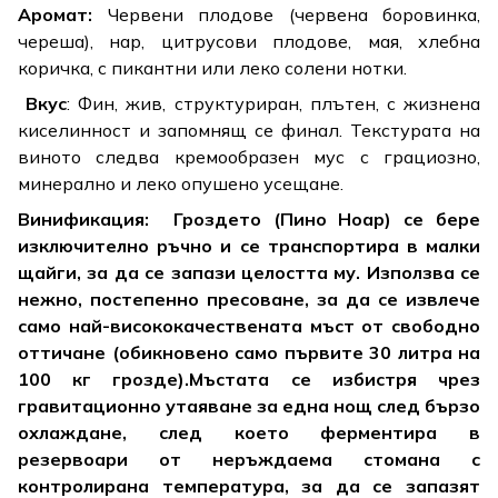
Аромат:
Червени плодове (червена боровинка,
череша), нар, цитрусови плодове, мая, хлебна
коричка, с пикантни или леко солени нотки.
Вкус
: Фин, жив, структуриран, плътен, с жизнена
киселинност и запомнящ се финал. Текстурата на
виното следва кремообразен мус с грациозно,
минерално и леко опушено усещане.
Винификация:
Гроздето (Пино Ноар
) се бере
изключително ръчно и се транспортира в малки
щайги, за да се запази целостта му.
Използва се
нежно, постепенно пресоване, за да се извлече
само най-висококачествената мъст от свободно
оттичане (обикновено само първите 30 литра на
100 кг грозде).
Мъстата се избистря чрез
гравитационно утаяване за една нощ след бързо
охлаждане, след което ферментира в
резервоари от неръждаема стомана с
контролирана температура, за да се запазят