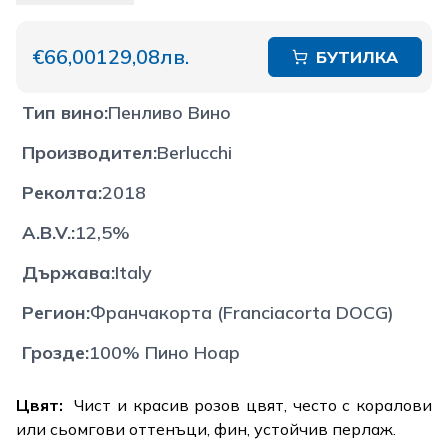
€66,00
129,08лв.
БУТИЛКА
Тип вино
:
Пенливо Вино
Производител
:
Berlucchi
Реколта
:
2018
A.B.V.
:
12,5%
Държава
:
Italy
Регион
:
Франчакорта (Franciacorta DOCG)
Грозде
:
100% Пино Ноар
Цвят:
Чист и красив розов цвят, често с коралови
или сьомгови оттенъци, фин, устойчив перлаж.