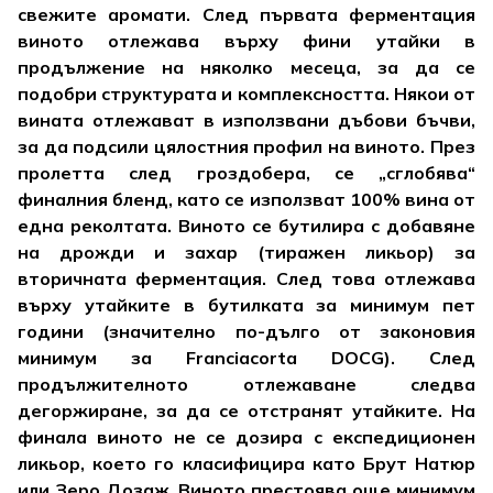
свежите аромати.
След първата ферментация
виното отлежава върху фини утайки в
продължение на няколко месеца, за да се
подобри структурата и комплексността. Някои от
вината отлежават в използвани дъбови бъчви,
за да подсили цялостния профил на виното. През
пролетта след гроздобера, се „сглобява“
финалния бленд, като се използват 100% вина от
една реколтата. Виното се бутилира с добавяне
на дрожди и захар (тиражен ликьор) за
вторичната ферментация. След това отлежава
върху утайките в бутилката за минимум пет
години (значително по-дълго от законовия
минимум за Franciacorta DOCG). След
продължителното отлежаване следва
дегоржиране, за да се отстранят утайките. На
финала виното не се дозира с експедиционен
ликьор, което го класифицира като Брут Натюр
или Зеро Дозаж. Виното престоява още минимум