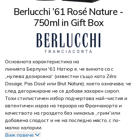
Berlucchi ’61 Rosé Nature -
750ml in Gift Box
Основната характеристика на
линията Берлуки '61 Натюр е, че вината са с
„нулева дозировка“ (известни също като Zéro
Dosage, Pas Dosé или Brut Nature), което означава, че
след дегоржиране не се добавя захарен сироп.
Този стилистичен избор подчертава най-чистия и
автентичен израз на тероара на Франчакорта и
качеството на гроздето без никакъв „грим“или
добавена сладост и не на последно място, с по-
малко калории.
Виж повече