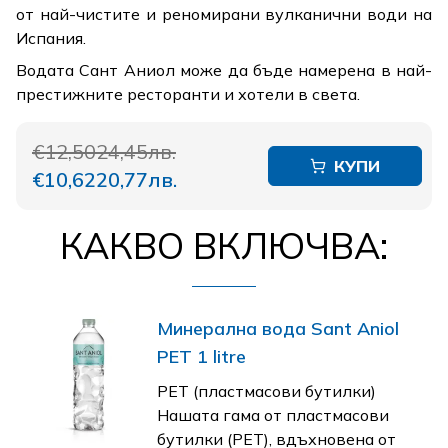
от най-чистите и реномирани вулканични води на
Испания.
Водата Сант Аниол може да бъде намерена в най-
престижните ресторанти и хотели в света.
€12,50
24,45лв.
КУПИ
€10,62
20,77лв.
КАКВО ВКЛЮЧВА:
Минерална вода Sant Aniol
PET 1 litre
PET (пластмасови бутилки)
Нашата гама от пластмасови
бутилки (PET), вдъхновена от