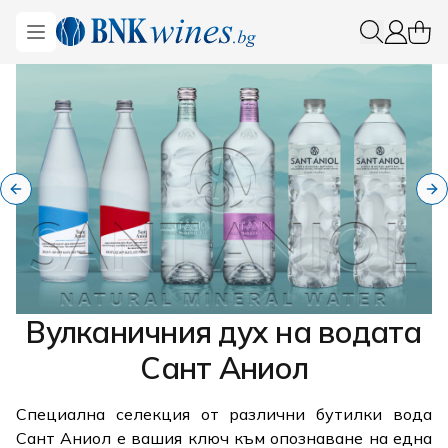
BNKWines.bg
Open menu
0 ite
Вход
Previous slide
Ne
Вулканичния дух на водата
Сант Аниол
Специална селекция от различни бутилки вода
Сант Аниол е вашия ключ към опознаване на една