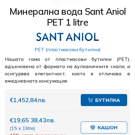
Минерална вода Sant Aniol
PET 1 litre
PET (пластмасови бутилки)
Нашата гама от пластмасови бутилки (PET),
вдъхновена от формата на вулканичните скали, и
осигурява елегантност, което я отличава в
ежедневната консумация.
€1,45
2,84лв.
БУТИЛКА
€19,65
38,43лв.
КАШОН
(
15 x 1litre
)