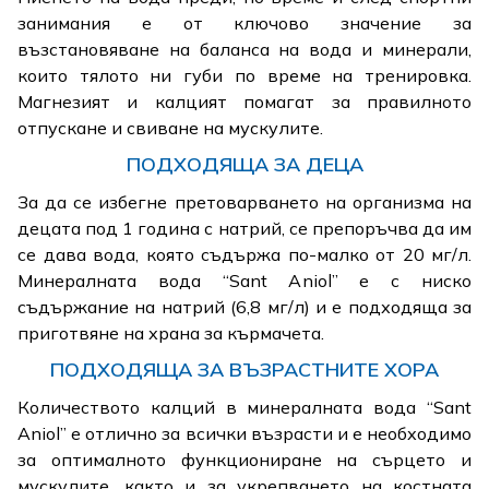
занимания е от ключово значение за
възстановяване на баланса на вода и минерали,
които тялото ни губи по време на тренировка.
Магнезият и калцият помагат за правилното
отпускане и свиване на мускулите.
ПОДХОДЯЩА ЗА ДЕЦА
За да се избегне претоварването на организма на
децата под 1 година с натрий, се препоръчва да им
се дава вода, която съдържа по-малко от 20 мг/л.
Минералната вода “Sant Aniol” е с ниско
съдържание на натрий (6,8 мг/л) и е подходяща за
приготвяне на храна за кърмачета.
ПОДХОДЯЩА ЗА ВЪЗРАСТНИТЕ ХОРА
Количеството калций в минералната вода “Sant
Aniol” е отлично за всички възрасти и е необходимо
за оптималното функциониране на сърцето и
мускулите, както и за укрепването на костната