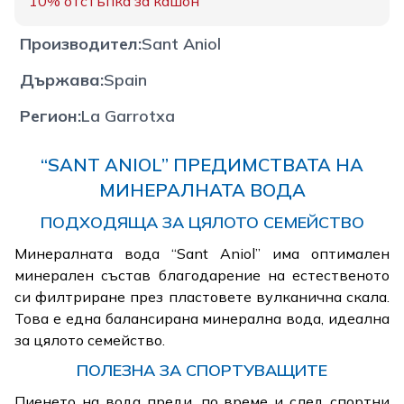
10%
отстъпка за кашон
Производител
:
Sant Aniol
Държава
:
Spain
Регион
:
La Garrotxa
“SANT ANIOL” ПРЕДИМСТВАТА НА
МИНЕРАЛНАТА ВОДА
ПОДХОДЯЩА ЗА ЦЯЛОТО СЕМЕЙСТВО
Минералната вода “Sant Aniol” има оптимален
минерален състав благодарение на естественото
си филтриране през пластовете вулканична скала.
Това е една балансирана минерална вода, идеална
за цялото семейство.
ПОЛЕЗНА ЗА СПОРТУВАЩИТЕ
Пиенето на вода преди, по време и след спортни