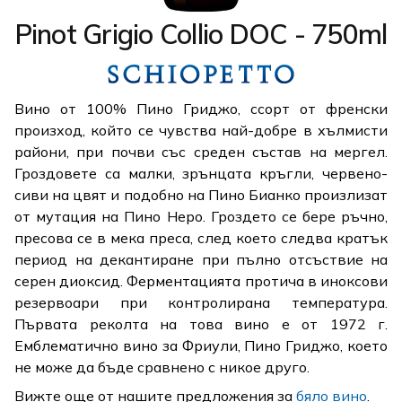
Pinot Grigio Collio DOC - 750ml
Вино от 100% Пино Гриджо, ссорт от френски
произход, който се чувства най-добре в хълмисти
райони, при почви със среден състав на мергел.
Гроздовете са малки, зрънцата кръгли, червено-
сиви на цвят и подобно на Пино Бианко произлизат
от мутация на Пино Неро. Гроздето се бере ръчно,
пресова се в мека преса, след което следва кратък
период на декантиране при пълно отсъствие на
серен диоксид. Ферментацията протича в иноксови
резервоари при контролирана температура.
Първата реколта на това вино е от 1972 г.
Емблематично вино за Фриули, Пино Гриджо, което
не може да бъде сравнено с никое друго.
Вижте още от нашите предложения за
бяло вино
.