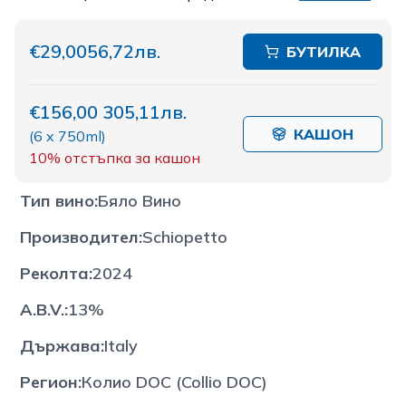
€29,00
56,72лв.
БУТИЛКА
€156,00
305,11лв.
КАШОН
(
6 x 750ml
)
10%
отстъпка за кашон
Тип вино
:
Бяло Вино
Производител
:
Schiopetto
Реколта
:
2024
A.B.V.
:
13%
Държава
:
Italy
Регион
:
Колио DOC (Collio DOC)