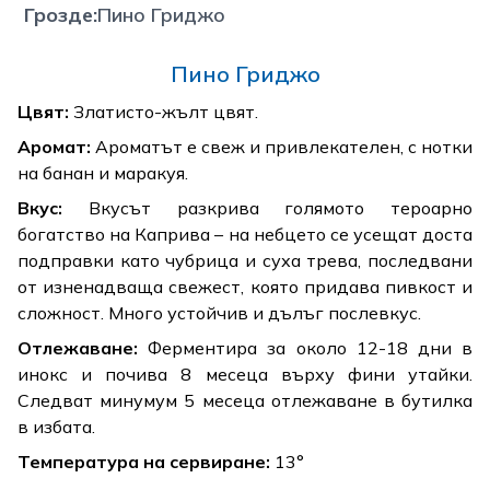
Грозде
:
Пино Гриджо
Пино Гриджо
Цвят:
Златисто-жълт цвят.
Аромат:
Ароматът е свеж и привлекателен, с нотки
на банан и маракуя.
Вкус:
Вкусът разкрива голямото тероарно
богатство на Каприва – на небцето се усещат доста
подправки като чубрица и суха трева, последвани
от изненадваща свежест, която придава пивкост и
сложност. Много устойчив и дълъг послевкус.
Отлежаване:
Ферментира за около 12-18 дни в
инокс и почива 8 месеца върху фини утайки.
Следват минумум 5 месеца отлежаване в бутилка
в избата.
Температура на сервиране:
13°