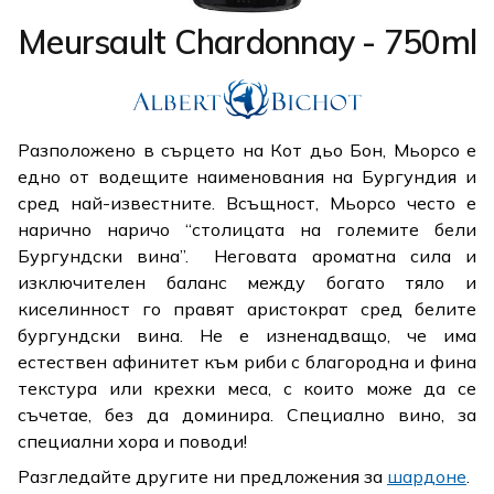
Meursault Chardonnay - 750ml
Разположено в сърцето на Кот дьо Бон, Мьорсо е
едно от водещите наименования на Бургундия и
сред най-известните. Всъщност, Мьорсо често е
нарично наричо “столицата на големите бели
Бургундски вина”. Неговата ароматна сила и
изключителен баланс между богато тяло и
киселинност го правят аристократ сред белите
бургундски вина. Не е изненадващо, че има
естествен афинитет към риби с благородна и фина
текстура или крехки меса, с които може да се
съчетае, без да доминира. Специално вино, за
специални хора и поводи!
Разгледайте другите ни предложения за
шардоне
.