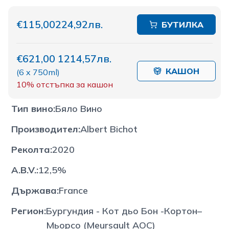
€115,00
224,92лв.
БУТИЛКА
€621,00
1214,57лв.
КАШОН
(
6 x 750ml
)
10%
отстъпка за кашон
Тип вино
:
Бяло Вино
Производител
:
Albert Bichot
Реколта
:
2020
A.B.V.
:
12,5%
Държава
:
France
Регион
:
Бургундия - Кот дьо Бон -Кортон–
Мьорсо (Meursault АOC)