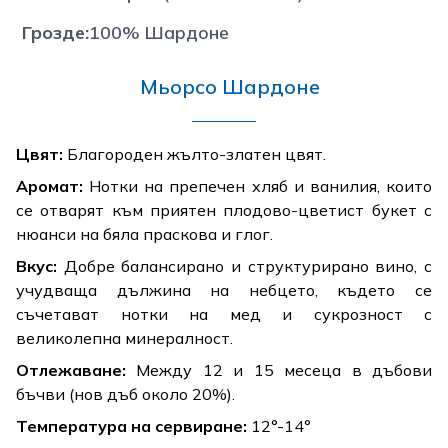
Грозде
:
100% Шардоне
Мьорсо Шардоне
Цвят:
Благороден жълто-златен цвят.
Аромат:
Нотки на препечен хляб и ванилия, които
се отварят към приятен плодово-цветист букет с
нюанси на бяла праскова и глог.
Вкус:
Добре балансирано и структурирано вино, с
учудваща дължина на небцето, където се
съчетават нотки на мед и сукрозност с
великолепна минералност.
Отлежаване:
Между 12 и 15 месеца в дъбови
бъчви (нов дъб около 20%).
Температура на сервиране:
12°-14°