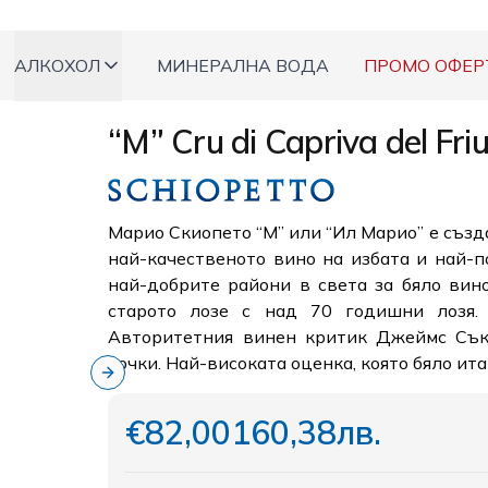
АЛКОХОЛ
МИНЕРАЛНА ВОДА
ПРОМО ОФЕР
“M” Cru di Capriva del Friu
Марио Скиопето “М” или “Ил Марио” е създ
най-качественото вино на избата и най-п
най-добрите райони в света за бяло вин
старото лозе с над 70 годишни лозя
Авторитетния винен критик Джеймс Съкл
точки. Най-високата оценка, която бяло ит
Next slide
€82,00
160,38лв.