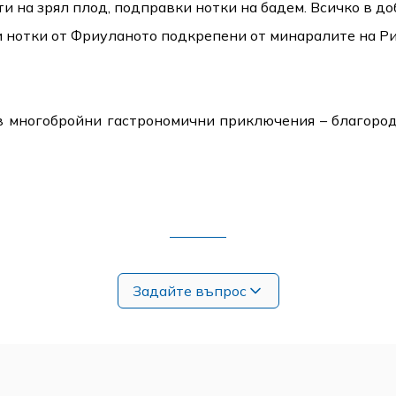
 на зрял плод, подправки нотки на бадем. Всичко в до
и нотки от Фриуланото подкрепени от минаралите на Р
 в многобройни гастрономични приключения – благород
Задайте въпрос