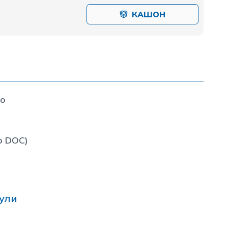
КАШОН
to
o DOC)
ули