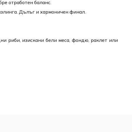
бре отработен баланс.
излинга. Дълъг и хармоничен финал.
ни риби, изискани бели меса, фондю, раклет или