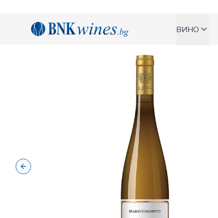
BNKWines.bg
ВИНО
Previous slide