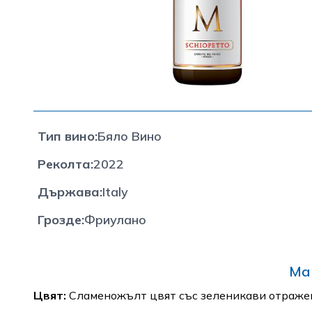
Тип вино
:
Бяло Вино
Реколта
:
2022
Държава
:
Italy
Грозде
:
Фриулано
Ма
Цвят:
Сламеножълт цвят със зеленикави отраже