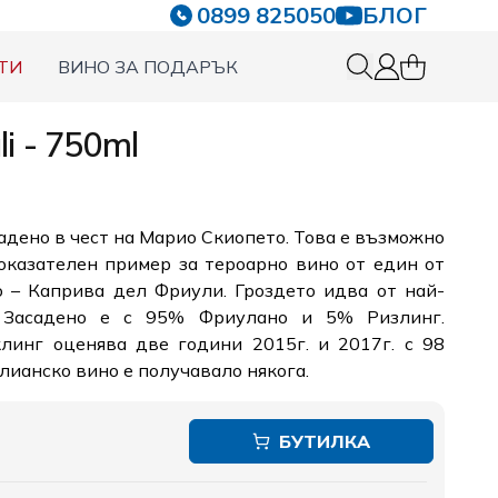
0899 825050
БЛОГ
ТИ
ВИНО ЗА ПОДАРЪК
0 items in c
Вход
li - 750ml
адено в чест на Марио Скиопето. Това е възможно
оказателен пример за тероарно вино от един от
о – Каприва дел Фриули. Гроздето идва от най-
. Засадено е с 95% Фриулано и 5% Ризлинг.
инг оценява две години 2015г. и 2017г. с 98
алианско вино е получавало някога.
БУТИЛКА