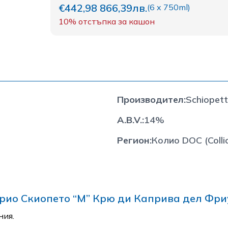
€442,98
866,39лв.
(
6 x 750ml
)
10%
отстъпка за кашон
Производител
:
Schiopet
A.B.V.
:
14%
Регион
:
Колио DOC (Colli
рио Скиопето “М” Крю ди Каприва дел Фри
ния.