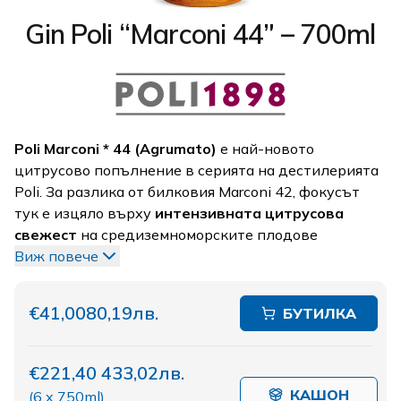
Gin Poli “Marconi 44” – 700ml
Poli Marconi * 44 (Agrumato)
е най-новото
цитрусово попълнение в серията на дестилерията
Poli. За разлика от билковия Marconi 42, фокусът
тук е изцяло върху
интензивната цитрусова
свежест
на средиземноморските плодове
Виж повече
€41,00
80,19лв.
БУТИЛКА
€221,40
433,02лв.
КАШОН
(
6 x 750ml
)