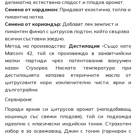
деликатна, естествена сладост и плодов аромат.
Семена от кардамон:
Придават екзотична, топла и
пикантна нотка.
Семена от кориандър:
Добавят лек землист и
пикантен финал с цитрусов подтон, който свързва
всички съставки заедно.
Метод на производство:
Дестилация -
Също като
Marconi 42, той се произвежда в занаятчийски
малки партиди чрез патентования вакуумен
казан
Crysopea
. Ниската температура при
дестилацията запазва етеричните масла от
цитрусовите кори изключително чисти, ярки и
дълготрайни.
Сервиране:
Поради яркия си цитрусов аромат (наподобяващ
кошница със свежи плодове), той си подхожда
идеално с класически индийски тоник. Страхотен
избор е за освежаващ Джин с тоник (гарниран с