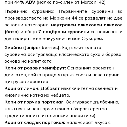
при
44% ABV
(малко по-силен от Marconi 42).
Първична суровина: Първичните суровини за
производството на Маркони 44 се разделят на две
основни категории:
неутрален алкохолен алкохол
(база)
и общо
7 подбрани суровини
се накисват и
дестилират във вакуумния казан
Crysope
а.
Хвойна (Juniper berries):
Задължителната
суровина, осигуряваща класическата суха и борова
основа на напитката.
Кори от розов грейпфрут:
Основният ароматен
двигател, който придава ярък, свеж и леко горчив
цитрусов характер.
Кори от лимон:
Добавят изключителна свежест и
киселинна нотка на небцето.
Кори от горчив портокал:
Осигуряват дълбочина,
плътност и лек горчив финал (характерен за
традиционните италиански аперитиви).
Кори от сладък портокал:
Балансират вкуса с