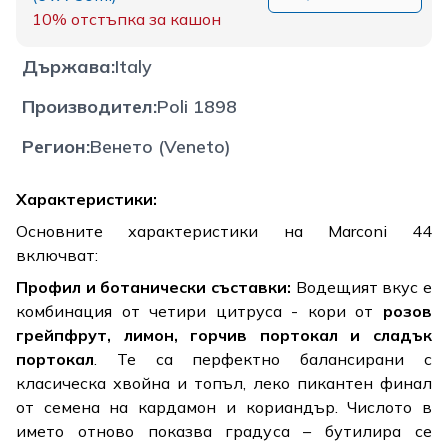
10%
отстъпка за кашон
Държава
:
Italy
Производител
:
Poli 1898
Регион
:
Венето (Veneto)
Характеристики:
Основните характеристики на Marconi 44
включват:
Профил и ботанически съставки:
Водещият вкус е
комбинация от четири цитруса - кори от
розов
грейпфрут, лимон, горчив портокал и сладък
портокал
. Те са перфектно балансирани с
класическа хвойна и топъл, леко пикантен финал
от семена на кардамон и кориандър. Числото в
името отново показва градуса – бутилира се