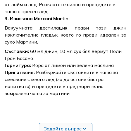
от лайм и лед. Разклатете силно и прецедете в
чаша с пресен лед.
3. Изискано Marconi Martini
Вакуумната дестилация прави този джин
изключително гладък, което го прави идеален за
сухо Мартини.
Съставки:
60 мл джин, 10 мл сух бял вермут Поли
Гран Басано.
Гарнитура:
Кора от лимон или зелена маслина.
Приготвяне:
Разбъркайте съставките в чаша за
смесване с много лед (за да остане бистра
напитката) и прецедете в предварително
замразена чаша за мартини.
Задайте въпрос