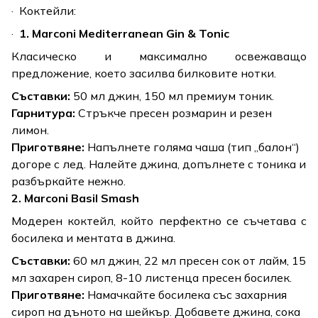
· Коктейли:
·
1. Marconi Mediterranean Gin & Tonic
Класическо и максимално освежаващо
предложение, което засилва билковите нотки.
Съставки:
50 мл джин, 150 мл премиум тоник.
Гарнитура:
Стръкче пресен розмарин и резен
лимон.
Приготвяне:
Напълнете голяма чаша (тип „балон“)
догоре с лед. Налейте джина, допълнете с тоника и
разбъркайте нежно.
2. Marconi Basil Smash
Модерен коктейл, който перфектно се съчетава с
босилека и ментата в джина.
Съставки:
60 мл джин, 22 мл пресен сок от лайм, 15
мл захарен сироп, 8-10 листенца пресен босилек.
Приготвяне:
Намачкайте босилека със захарния
сироп на дъното на шейкър. Добавете джина, сока