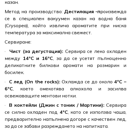
казан.
Метод на производство:
Дестилация -п
роизвежда
се в специален вакуумен казан на водна баня
(
Crysopea
), който извлича ароматите при ниска
температура за максимална свежест.
Сервиране:
·
Чист (за дегустация):
Сервира се леко охладен
между
14°C и 16°C
, за да се усетят пълноценно
деликатните билкови аромати на розмарин и
босилек.
·
С лед (On the rocks):
Охлажда се до около
4°C –
6°C
, което омекотява алкохола и засилва
освежаващите ментови нотки.
·
В коктейли (Джин с тоник / Мартини):
Сервира
се силно охладен под
4°C
, като се използва чаша,
предварително напълнена догоре с качествен лед,
за да се забави разреждането на напитката.