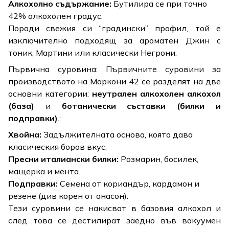
Алкохолно съдържание:
Бутилира се при точно
42% алкохолен градус.
Поради свежия си “градински” профил, той е
изключително подходящ за ароматен Джин с
тоник, Мартини или класически Негрони.
Първична суровина: Първичните суровини за
производството на Маркони 42 се разделят на две
основни категории:
неутрален алкохолен алкохол
(база)
и
ботанически съставки (билки и
подправки)
.:
Хвойна:
Задължителната основа, която дава
класическия боров вкус.
Пресни италиански билки:
Розмарин, босилек,
мащерка и мента.
Подправки:
Семена от кориандър, кардамон и
резене (див корен от анасон).
Тези суровини се накисват в базовия алкохол и
след това се дестилират заедно във вакуумен