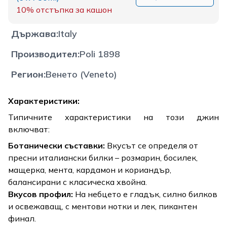
10%
отстъпка за кашон
Държава
:
Italy
Производител
:
Poli 1898
Регион
:
Венето (Veneto)
Характеристики:
Типичните характеристики на този джин
включват:
Ботанически съставки:
Вкусът се определя от
пресни италиански билки – розмарин, босилек,
мащерка, мента, кардамон и кориандър,
балансирани с класическа хвойна.
Вкусов профил:
На небцето е гладък, силно билков
и освежаващ, с ментови нотки и лек, пикантен
финал.