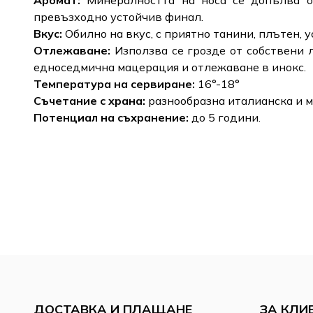
Аромат:
Минералността на носа се допълва о
превъзходно устойчив финал.
Вкус:
Обилно на вкус, с приятно танини, плътен, 
Отлежаване:
Използва се грозде от собствени 
едноседмична мацерация и отлежаване в инокс.
Температура на сервиране:
16°-18°
Съчетание с храна:
разнообразна италианска и 
Потенциал на съхранение:
до 5 години.
ДОСТАВКА И ПЛАЩАНЕ
ЗА КЛИ