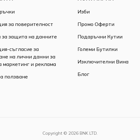
ръчки
Изби
ия за поверителност
Промо Оферти
 за защита на данните
Подаръчни Кутии
ия-съгласие за
Големи Бутилки
ане на лични данни за
Изключителни Вина
а маркетинг и реклама
Блог
за ползване
Copyright ©
2026
BNK LTD.