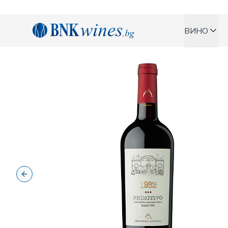
BNKWines.bg
ВИНО
Previous slide