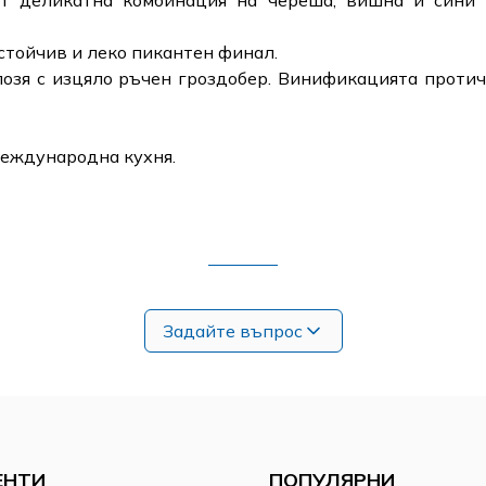
т деликатна комбинация на череша, вишна и сини 
устойчив и леко пикантен финал.
лозя с изцяло ръчен гроздобер. Винификацията проти
международна кухня.
Задайте въпрос
ЕНТИ
ПОПУЛЯРНИ