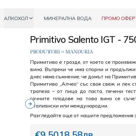
АЛКОХОЛ
МИНЕРАЛНА ВОДА
ПРОМО ОФЕР
Primitivo Salento IGT - 7
Примитиво е грозде, от което се произвеж
вина. Въпреки че има спорни и продължит
днес няма съмнение, че домът на Примитив
Примитиво „Алчео“ със своя свеж и лек с
трапеза – от пица до паста, печени тес
сочните плодове на това вино се съче
италиански или международни.
Next slide
Разгледайте още от нашите предложения 
€9,50
18,58лв.