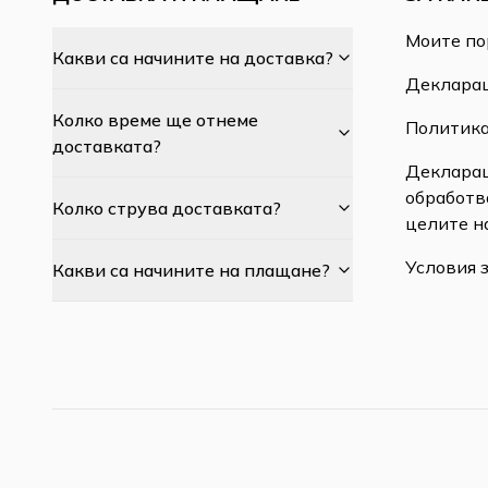
Моите по
Какви са начините на доставка?
Декларац
Колко време ще отнеме
Политика
доставката?
Декларац
обработв
Колко струва доставката?
целите н
Условия 
Какви са начините на плащане?