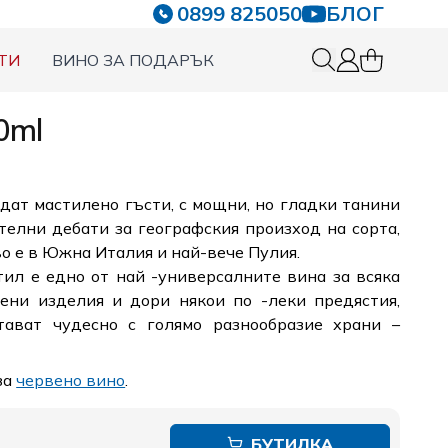
0899 825050
БЛОГ
ТИ
ВИНО ЗА ПОДАРЪК
0 items in c
Вход
50ml
дат мастилено гъсти, с мощни, но гладки танини
елни дебати за географския произход на сорта,
о е в Южна Италия и най-вече Пулия.
тил е едно от най -универсалните вина за всяка
тени изделия и дори някои по -леки предястия,
тават чудесно с голямо разнообразие храни –
за
червено вино
.
БУТИЛКА