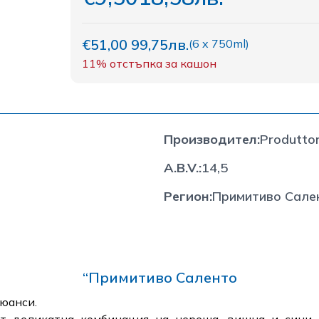
€51,00
99,75лв.
(
6 x 750ml
)
11%
отстъпка за кашон
Производител
:
Produttor
A.B.V.
:
14,5
Регион
:
Примитиво Салент
“Примитиво Саленто
юанси.