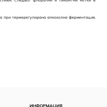
сливи. Следват флорални и пикантни нотки в
ча при терморегулирана алкохолна ферментация,
ИНФОРМАЦИЯ