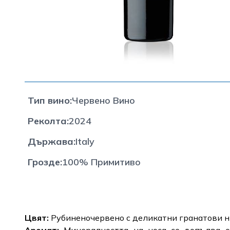
Тип вино
:
Червено Вино
Реколта
:
2024
Държава
:
Italy
Грозде
:
100% Примитиво
Цвят:
Рубиненочервено с деликатни гранатови н