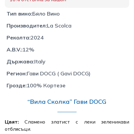
Тип вино
:
Бяло Вино
Производител
:
La Scolca
Реколта
:
2024
A.B.V.
:
12%
Държава
:
Italy
Регион
:
Гави DOCG ( Gavi DOCG)
Грозде
:
100% Кортезе
“Вила Сколка” Гави DOCG
Цвят:
Сламено златист с леки зеленикави
отблясъци.