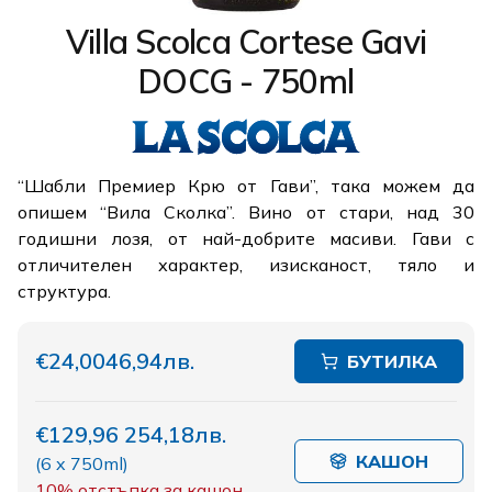
Villa Scolca Cortese Gavi
DOCG - 750ml
“Шабли Премиер Крю от Гави”, така можем да
опишем “Вила Сколка”. Вино от стари, над 30
годишни лозя, от най-добрите масиви. Гави с
отличителен характер, изисканост, тяло и
структура.
€24,00
46,94лв.
БУТИЛКА
€129,96
254,18лв.
КАШОН
(
6 x 750ml
)
10%
отстъпка за кашон