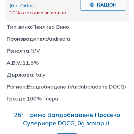
КАШОН
(
6 x 750ml
)
10%
отстъпка за кашон
Тип вино
:
Пенливо Вино
Производител
:
Andreola
Реколта
:
N/V
A.B.V.
:
11,5%
Държава
:
Italy
Регион
:
Валдобиадене (Valdobbiadene DOCG)
Грозде
:
100% Глера
26° Примо Валдобиадене Просеко
Супериоре DOCG, 0g захар /L