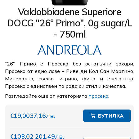
Valdobbiadene Superiore
DOCG "26° Primo", 0g sugar/L
- 750ml
“26° Примо е Просеко без остатъчни захари.
Просеко от едно лозе – Риве ди Кол Сан Мартино.
Минерално, свежо, игриво, фино и елегантно.
Просеко с единствен по рода си стил и качества.
Разгледайте още от категорията
просеко
.
€19,00
37,16лв.
БУТИЛКА
€103,02
201,49лв.