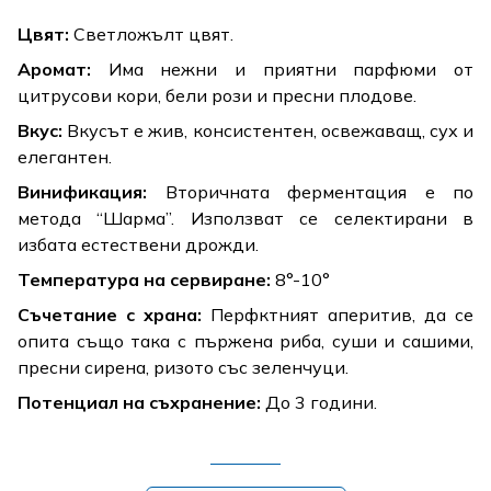
Цвят:
Светложълт цвят.
Аромат:
Има нежни и приятни парфюми от
цитрусови кори, бели рози и пресни плодове.
Вкус:
Вкусът е жив, консистентен, освежаващ, сух и
елегантен.
Винификация:
Вторичната ферментация е по
метода “Шарма”. Използват се селектирани в
избата естествени дрожди.
Температура на сервиране:
8°-10°
Съчетание с храна:
Перфктният аперитив, да се
опита също така с пържена риба, суши и сашими,
пресни сирена, ризото със зеленчуци.
Потенциал на съхранение:
До 3 години.