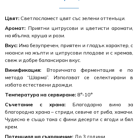
Цвят:
Светлосламест цвят със зелени оттенъци.
Аромат:
Приятни цитрусови и цветисти аромати,
на ябълка, круша и рози.
Вкус:
Има безупречен, приятен и гладък характер, с
нюанси на жълти и цитрусови плодове и с кремав,
свеж и добре балансиран вкус.
Винификация:
Вторичната ферментация е по
метода “Шарма”. Използват се селектирани в
избата естествени дрожди.
Температура на сервиране:
8°-10°
Съчетание с храна:
Благодарно вино за
благородна храна – стриди, севиче от риба, хамачи.
Чудесно е също така с фини десерти с ягоди и бял
крем.
Потенциал на съхранение:
До 3 години.