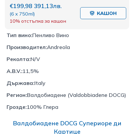
€199,98
391,13лв.
КАШОН
(
6 x 750ml
)
10%
отстъпка за кашон
Тип вино
:
Пенливо Вино
Производител
:
Andreola
Реколта
:
N/V
A.B.V.
:
11,5%
Държава
:
Italy
Регион
:
Валдобиадене (Valdobbiadene DOCG)
Грозде
:
100% Глера
Валдобиадене DOCG Супериоре ди
Картице