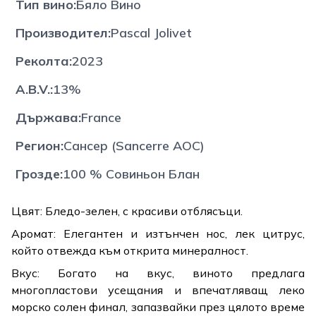
Тип вино
:
Бяло Вино
Производител
:
Pascal Jolivet
Реколта
:
2023
A.B.V.
:
13%
Държава
:
France
Регион
:
Сансер (Sancerre AOC)
Грозде
:
100 % Совиньон Блан
Цвят: Бледо-зелен, с красиви отблясъци.
Аромат: Елегантен и изтънчен нос, лек цитрус,
който отвежда към открита минералност.
Вкус: Богато на вкус, виното предлага
многопластови усещания и впечатляващ леко
морско солен финал, запазвайки през цялото време