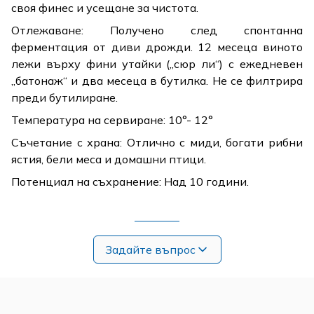
своя финес и усещане за чистота.
Отлежаване: Получено след спонтанна
ферментация от диви дрожди. 12 месеца виното
лежи върху фини утайки („сюр ли“) с ежедневен
„батонаж“ и два месеца в бутилка. Не се филтрира
преди бутилиране.
Температура на сервиране: 10°- 12°
Съчетание с храна: Отлично с миди, богати рибни
ястия, бели меса и домашни птици.
Потенциал на съхранение: Над 10 години.
Задайте въпрос