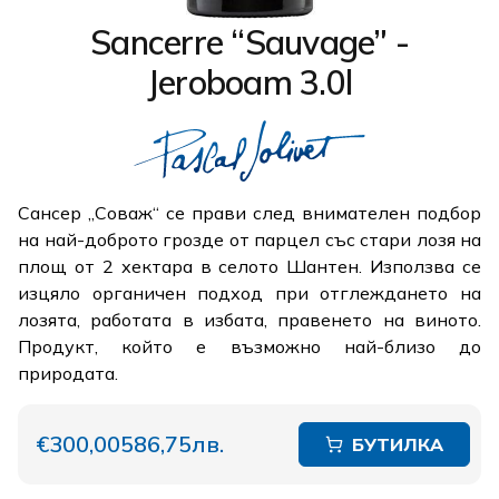
Sancerre “Sauvage” -
Jeroboam 3.0l
Сансер „Соваж“ се прави след внимателен подбор
на най-доброто грозде от парцел със стари лозя на
площ от 2 хектара в селото Шантен. Използва се
изцяло органичен подход при отглеждането на
лозята, работата в избата, правенето на виното.
Продукт, който е възможно най-близо до
природата.
€300,00
586,75лв.
БУТИЛКА