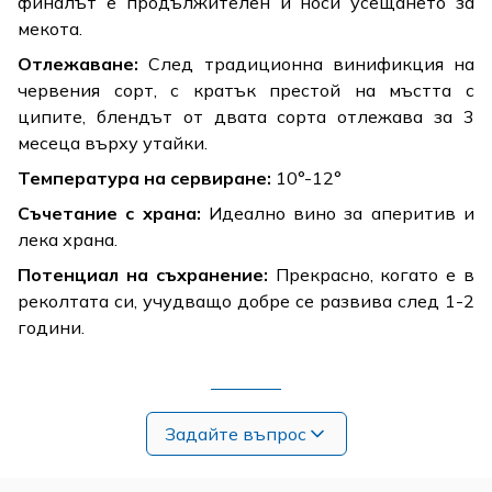
финалът е продължителен и носи усещането за
мекота.
Отлежаване:
След традиционна винификция на
червения сорт, с кратък престой на мъстта с
ципите, блендът от двата сорта отлежава за 3
месеца върху утайки.
Температура на сервиране:
10°-12°
Съчетание с храна:
Идеално вино за аперитив и
лека храна.
Потенциал на съхранение:
Прекрасно, когато е в
реколтата си, учудващо добре се развива след 1-2
години.
Задайте въпрос