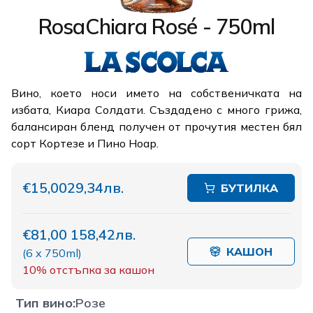
RosaChiara Rosé - 750ml
Вино, което носи името на собственичката на
избата, Киара Солдати. Създадено с много грижа,
балансиран бленд получен от прочутия местен бял
сорт Кортезе и Пино Ноар.
€15,00
29,34лв.
БУТИЛКА
€81,00
158,42лв.
КАШОН
(
6 x 750ml
)
10%
отстъпка за кашон
Тип вино
:
Розе