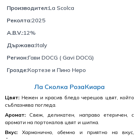
Производител
:
La Scolca
Реколта
:
2025
A.B.V.
:
12%
Държава
:
Italy
Регион
:
Гави DOCG ( Gavi DOCG)
Грозде
:
Кортезе и Пино Неро
Ла Сколка РозаКиaра
Цвят:
Нежен и красив бледо черешов цвят, който
съблазнява погледа.
Аромат:
Свеж, деликатен, направо етеричен, с
аромати на портокалов цвят и шипка.
Вкус:
Хармонично, обемно и приятно на вкус,