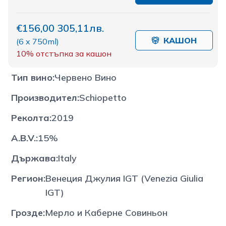
€156,00
305,11лв.
КАШОН
(
6 x 750ml
)
10%
отстъпка за кашон
Тип вино
:
Червено Вино
Производител
:
Schiopetto
Реколта
:
2019
A.B.V.
:
15%
Държава
:
Italy
Регион
:
Венеция Джулия IGT (Venezia Giulia
IGT)
Грозде
:
Мерло и Каберне Совиньон