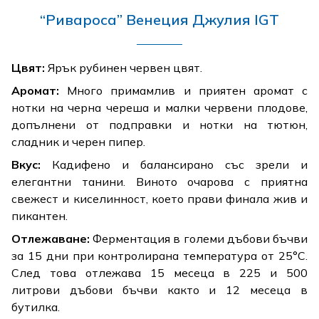
“Ривароса” Венеция Джулия IGT
Цвят:
Ярък рубинен червен цвят.
Аромат:
Много примамлив и приятен аромат с
нотки на черна череша и малки червени плодове,
допълнени от подправки и нотки на тютюн,
сладник и черен пипер.
Вкус:
Кадифено и балансирано със зрели и
елегантни танини. Виното очарова с приятна
свежест и киселинност, което прави финала жив и
пикантен.
Отлежаване:
Ферментация в големи дъбови бъчви
за 15 дни при контролирана температура от 25°C.
След това отлежава 15 месеца в 225 и 500
литрови дъбови бъчви както и 12 месеца в
бутилка.