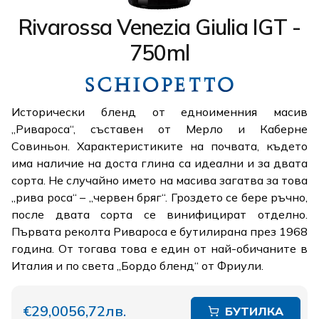
Rivarossa Venezia Giulia IGT -
750ml
Исторически бленд от едноименния масив
„Ривароса“, съставен от Мерло и Каберне
Совиньон. Характеристиките на почвата, където
има наличие на доста глина са идеални и за двата
сорта. Не случайно името на масива загатва за това
„рива роса“ – „червен бряг“. Гроздето се бере ръчно,
после двата сорта се винифицират отделно.
Първата реколта Ривароса е бутилирана през 1968
година. От тогава това е един от най-обичаните в
Италия и по света „Бордо бленд“ от Фриули.
€29,00
56,72лв.
БУТИЛКА