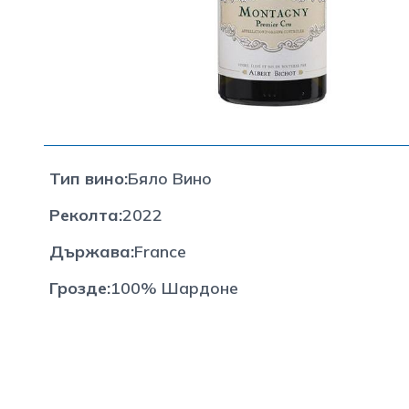
Тип вино
:
Бяло Вино
Реколта
:
2022
Държава
:
France
Грозде
:
100% Шардоне