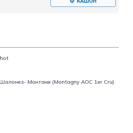
КАШОН
chot
 Шалонез- Монтани (Montagny AOC 1er Cru)