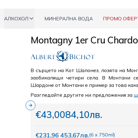
АЛКОХОЛ
МИНЕРАЛНА ВОДА
ПРОМО ОФЕР
Montagny 1er Cru Chardo
В сърцето на Кот Шалонез, лозята на Мон
заобикалящи четири села. В Монтани с
Шардоне от Монтани е пример за това какв
Разгледайте другите ни предложения за
ш
Next slide
€43,00
84,10лв.
€231,96
453,67лв.
(
6 x 750ml
)