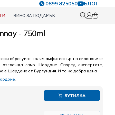
0899 825050
БЛОГ
ТИ
ВИНО ЗА ПОДАРЪК
0 items in c
Вход
nnay - 750ml
тани образуват голям амфитеатър на склоновете
е отглежда само Шардоне. Според експертите,
о е Шардоне от Бургундия. И то на добра цена.
ардоне
.
БУТИЛКА