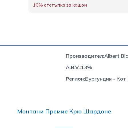
10%
отстъпка за кашон
Производител
:
Albert Bi
A.B.V.
:
13%
Регион
:
Бургундия - Кот
Монтани Премие Крю Шардоне