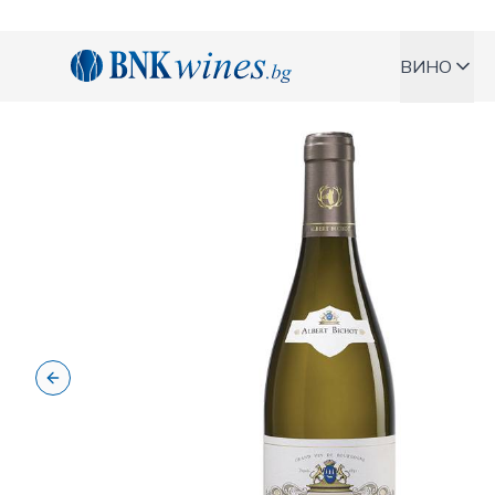
BNKWines.bg
ВИНО
Previous slide