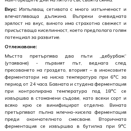
Вкус:
Изпълващ сетивата с много изтънченост и
впечатляваща дължина. Въпреки очевидната
зрялост на вкус, виното има страхотна свежест и
присъстваща киселинност, което предполага голям
потенциал за развитие.
Отлежаване:
Мъстта претърпява два пъти „дебурбаж“
(утаяване) - първият път, веднага след
пресоването на гроздето, вторият – в иноксовите
ферментатори на ниска температура при 6°C за
период от 24 часа. Бавната и студена ферментация
при контролирана температура под 18°C се
извършва в стоманени съдове, като всеки сорт и
всяко крю се винифицират отделно. Вината
претърпяват пълна млечно-кисела ферментация
преди окончателното смесване. Вторичната
ферментация се извършва в бутилка при 9°C