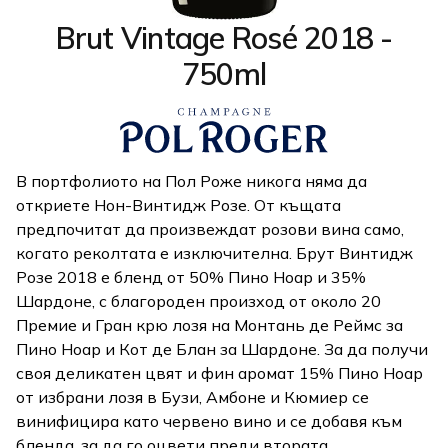
Brut Vintage Rosé 2018 -
750ml
В портфолиото на Пол Роже никога няма да
откриете Нон-Винтидж Розе. От къщата
предпочитат да произвеждат розови вина само,
когато реколтата е изключителна. Брут Винтидж
Розе 2018 е бленд от 50% Пино Ноар и 35%
Шардоне, с благороден произход от около 20
Премие и Гран крю лозя на Монтань де Реймс за
Пино Ноар и Кот де Блан за Шардоне. За да получи
своя деликатен цвят и фин аромат 15% Пино Ноар
от избрани лозя в Бузи, Амбоне и Кюмиер се
винифицира като червено вино и се добавя към
бленда, за да го оцвети преди втората