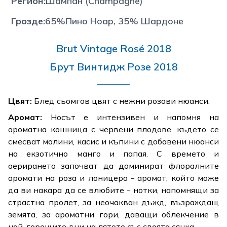
Регион
:
Шампан (Champagne)
Грозде
:
65%Пино Ноар, 35% Шардоне
Brut Vintage Rosé 2018
Брут Винтидж Розе 2018
Цвят:
Блед сьомгов цвят с нежни розови нюанси.
Аромат:
Носът е интензивен и напомня на
ароматна кошница с червени плодове, където се
смесват малини, касис и къпини с добавени нюанси
на екзотично манго и папая. С времето и
аерирането започват да доминират флоралните
аромати на роза и лоницера - аромат, който може
да ви накара да се влюбите - нотки, напомнящи за
страстна пролет, за неочакван дъжд, възраждащ
земята, за ароматни гори, даващи облекчение в
най-горещите дни на лятото със своята сянка.