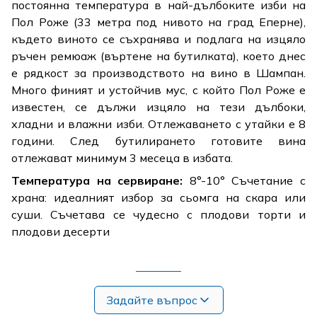
постоянна температура в най-дълбоките изби на
Пол Роже (33 метра под нивото на град Еперне),
където виното се съхранява и подлага на изцяло
ръчен ремюаж (въртене на бутилката), което днес
е рядкост за производството на вино в Шампан.
Много финият и устойчив мус, с който Пол Роже е
известен, се дължи изцяло на тези дълбоки,
хладни и влажни изби. Отлежаването с утайки е 8
години. След бутилирането готовите вина
отлежават минимум 3 месеца в избата.
Температура на сервиране:
8°-10° Съчетание с
храна: идеалният избор за сьомга на скара или
суши. Съчетава се чудесно с плодови торти и
плодови десерти
Задайте въпрос