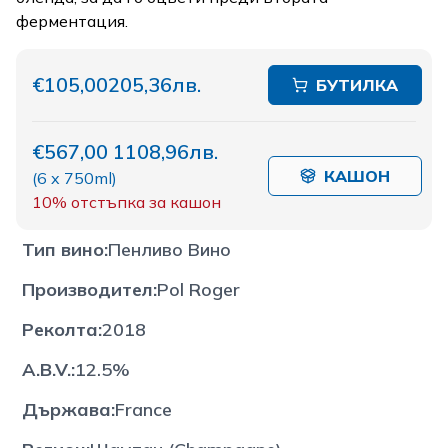
ферментация.
€105,00
205,36лв.
БУТИЛКА
€567,00
1108,96лв.
КАШОН
(
6 x 750ml
)
10%
отстъпка за кашон
Тип вино
:
Пенливо Вино
Производител
:
Pol Roger
Реколта
:
2018
A.B.V.
:
12.5%
Държава
:
France