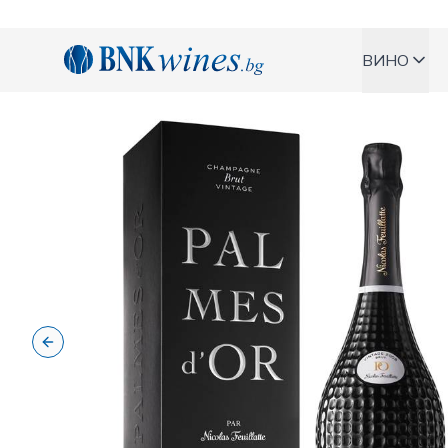
BNKWines.bg
ВИНО
Previous slide