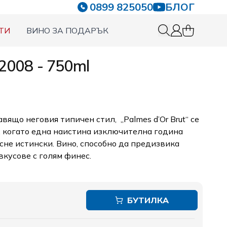
0899 825050
БЛОГ
ТИ
ВИНО ЗА ПОДАРЪК
0 items in c
Вход
 2008 - 750ml
ящо неговия типичен стил, „Palmes d’Or Brut“ се
, когато една наистина изключителна година
сне истински. Вино, способно да предизвика
вкусове с голям финес.
БУТИЛКА