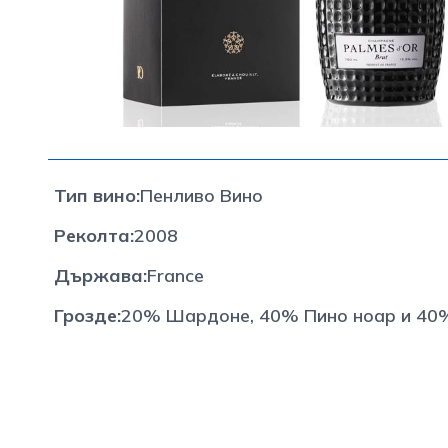
Тип вино
:
Пенливо Вино
Реколта
:
2008
Държава
:
France
Грозде
:
20% Шардоне, 40% Пино ноар и 40