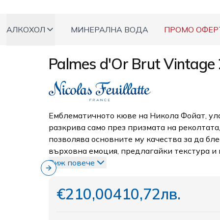
АЛКОХОЛ
МИНЕРАЛНА ВОДА
ПРОМО ОФЕР
Palmes d'Or Brut Vintage
Емблематичното кюве на Никола Фойат, улав
разкрива само през призмата на реколтата
позволява основните му качества за да бле
върховна емоция, предлагайки текстура и 
Виж повече
Next slide
€210,00
410,72лв.