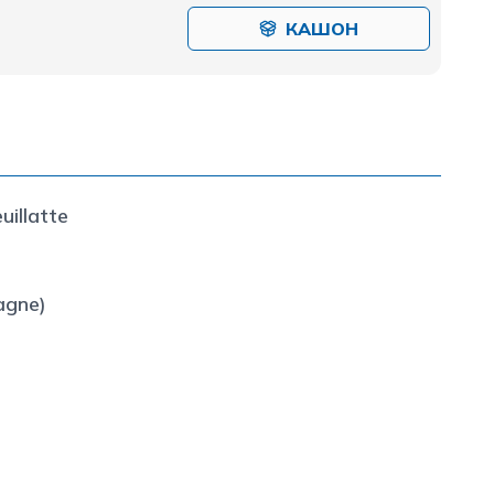
КАШОН
uillatte
gne)