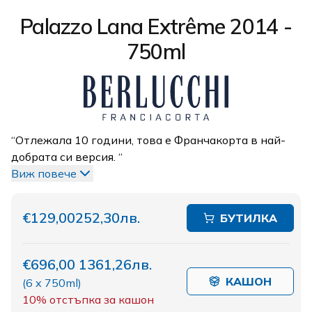
Palazzo Lana Extrême 2014 -
750ml
“Отлежалa 10 години, това е Франчакорта в най-
добрата си версия. “
Виж повече
€129,00
252,30лв.
БУТИЛКА
€696,00
1361,26лв.
КАШОН
(
6 x 750ml
)
10%
отстъпка за кашон