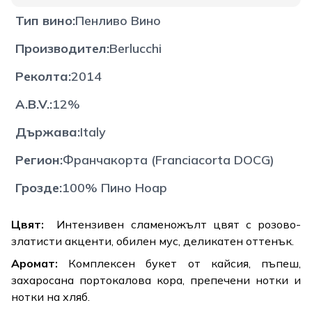
Тип вино
:
Пенливо Вино
Производител
:
Berlucchi
Реколта
:
2014
A.B.V.
:
12%
Държава
:
Italy
Регион
:
Франчакорта (Franciacorta DOCG)
Грозде
:
100% Пино Ноар
Цвят:
Интензивен сламеножълт цвят с розово-
златисти акценти, обилен мус, деликатен оттенък.
Аромат:
Комплексен букет от кайсия, пъпеш,
захаросана портокалова кора, препечени нотки и
нотки на хляб.