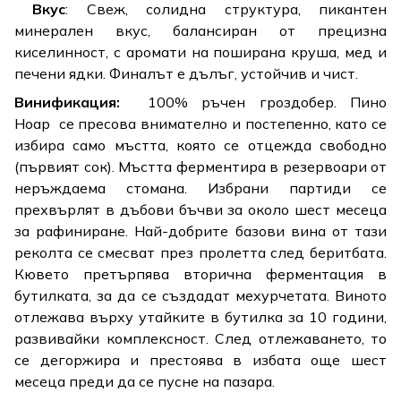
Вкус
: Свеж, солидна структура, пикантен
минерален вкус, балансиран от прецизна
киселинност, с аромати на поширана круша, мед и
печени ядки. Финалът е дълъг, устойчив и чист.
Винификация:
100% ръчен гроздобер. Пино
Ноар се пресова внимателно и постепенно, като се
избира само мъстта, която се отцежда свободно
(първият сок). Мъстта ферментира в резервоари от
неръждаема стомана. Избрани партиди се
прехвърлят в дъбови бъчви за около шест месеца
за рафиниране. Най-добрите базови вина от тази
реколта се смесват през пролетта след беритбата.
Кювето претърпява вторична ферментация в
бутилката, за да се създадат мехурчетата. Виното
отлежава върху утайките в бутилка за 10 години,
развивайки комплексност. След отлежаването, то
се дегоржира и престоява в избата още шест
месеца преди да се пусне на пазара.