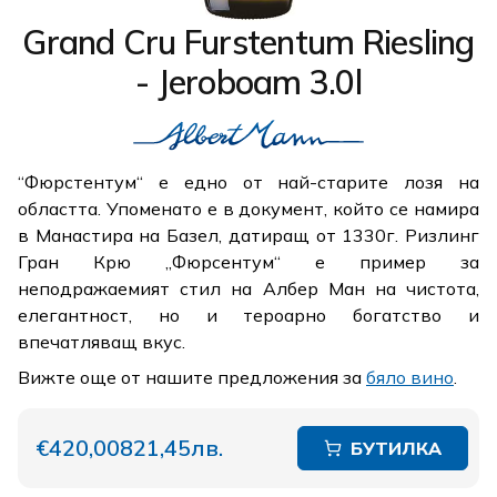
Grand Cru Furstentum Riesling
- Jeroboam 3.0l
“Фюрстентум“ е едно от най-старите лозя на
областта. Упоменато е в документ, който се намира
в Манастира на Базел, датиращ от 1330г. Ризлинг
Гран Крю „Фюрсентум“ е пример за
неподражаемият стил на Албер Ман на чистота,
елегантност, но и тероарно богатство и
впечатляващ вкус.
Вижте още от нашите предложения за
бяло вино
.
€420,00
821,45лв.
БУТИЛКА