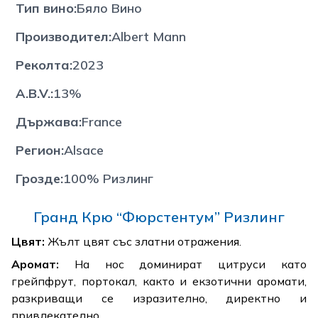
Тип вино
:
Бяло Вино
Производител
:
Albert Mann
Реколта
:
2023
A.B.V.
:
13%
Държава
:
France
Регион
:
Alsace
Грозде
:
100% Ризлинг
Гранд Крю “Фюрстентум” Ризлинг
Цвят:
Жълт цвят със златни отражения.
Аромат:
На нос доминират цитруси като
грейпфрут, портокал, както и екзотични аромати,
разкриващи се изразително, директно и
привлекателно.