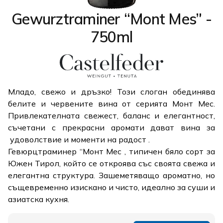
Gewurztraminer “Mont Mes” -
750ml
Младo, свежo и дръзко! Този слоган обединява
белите и червените вина от серията Монт Мес.
Привлекателната свежест, баланс и елегантност,
съчетани с прекрасни аромати дават вина за
удоволствие и моменти на радост .
Гевюрцтраминер “Монт Мес , типичен бяло сорт за
Южен Тирол, който се откроява със своята свежа и
елегантна структура. Зашеметяващо ароматно, но
същевременно изискано и чисто, идеално за суши и
азиатска кухня.