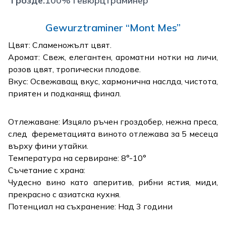
Грозде
:
100% Гевюрцтраминер
Gewurztraminer “Mont Mes”
Цвят: Сламеножълт цвят.
Аромат: Свеж, елегантен, ароматни нотки на личи,
розов цвят, тропически плодове.
Вкус: Освежаващ вкус, хармонична наслда, чистота,
приятен и подканящ финал.
Отлежаване: Изцяло ръчен гроздобер, нежна преса,
след фереметацията виното отлежава за 5 месеца
върху фини утайки.
Температура на сервиране: 8°-10°
Съчетание с храна:
Чудесно вино като аперитив, рибни ястия, миди,
прекрасно с азиатска кухня.
Потенциал на съхранение: Над 3 години