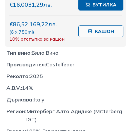
€16,00
31,29лв.
БУТИЛКА
€86,52
169,22лв.
КАШОН
(
6 x 750ml
)
10%
отстъпка за кашон
Тип вино
:
Бяло Вино
Производител
:
Castelfeder
Реколта
:
2025
A.B.V.
:
14%
Държава
:
Italy
Регион
:
Митерберг Алто Адидже (Mitterberg
IGT)